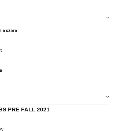
ie szare
t
a
S PRE FALL 2021
wy