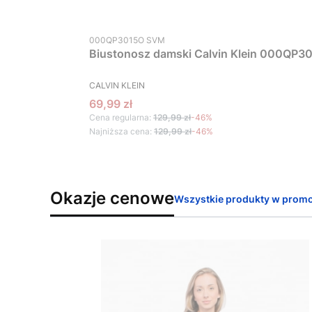
Kod produktu
000QP3015O SVM
Biustonosz damski Calvin Klein 000QP30
PRODUCENT
CALVIN KLEIN
Cena promocyjna
69,99 zł
Cena regularna:
129,99 zł
-46%
Najniższa cena:
129,99 zł
-46%
Okazje cenowe
Wszystkie produkty w promo