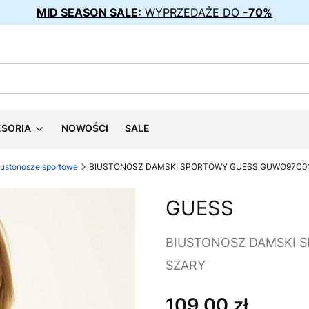
MID SEASON SALE:
WYPRZEDAŻE DO
-70%
ESORIA
NOWOŚCI
SALE
iustonosze sportowe
BIUSTONOSZ DAMSKI SPORTOWY GUESS GUWO97C0
GUESS
BIUSTONOSZ DAMSKI 
SZARY
109,00 zł
Cena