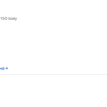
15O biały
cji