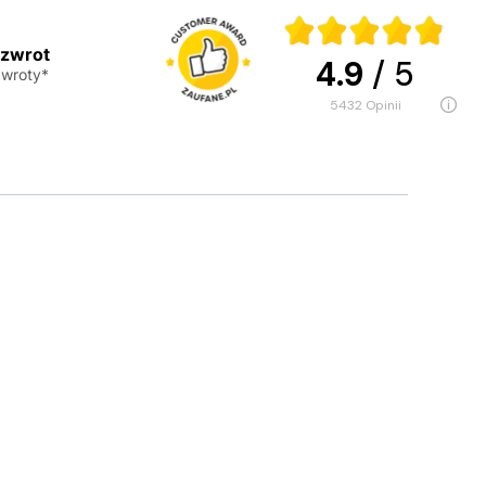
 zwrot
4.9
/ 5
wroty*
5432
opinii