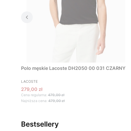
Polo męskie Lacoste DH2050 00 031 CZARNY
PRODUCENT
LACOSTE
Cena promocyjna
279,00 zł
Cena regularna:
479,00 zł
Najniższa cena:
479,00 zł
Bestsellery