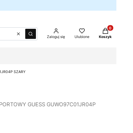
Produkty w kos
Wyczyść
Szukaj
Zaloguj się
Ulubione
Koszyk
1JR04P SZARY
SPORTOWY GUESS GUWO97C01JR04P