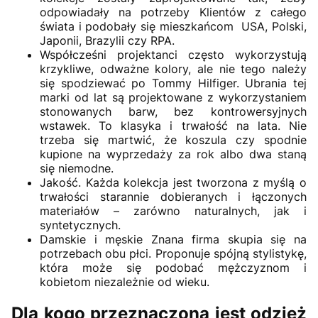
odpowiadały na potrzeby Klientów z całego
świata i podobały się mieszkańcom USA, Polski,
Japonii, Brazylii czy RPA.
Współcześni projektanci często wykorzystują
krzykliwe, odważne kolory, ale nie tego należy
się spodziewać po Tommy Hilfiger. Ubrania tej
marki od lat są projektowane z wykorzystaniem
stonowanych barw, bez kontrowersyjnych
wstawek. To klasyka i trwałość na lata. Nie
trzeba się martwić, że koszula czy spodnie
kupione na wyprzedaży za rok albo dwa staną
się niemodne.
Jakość. Każda kolekcja jest tworzona z myślą o
trwałości starannie dobieranych i łączonych
materiałów – zarówno naturalnych, jak i
syntetycznych.
Damskie i męskie Znana firma skupia się na
potrzebach obu płci. Proponuje spójną stylistykę,
która może się podobać mężczyznom i
kobietom niezależnie od wieku.
Dla kogo przeznaczona jest odzież