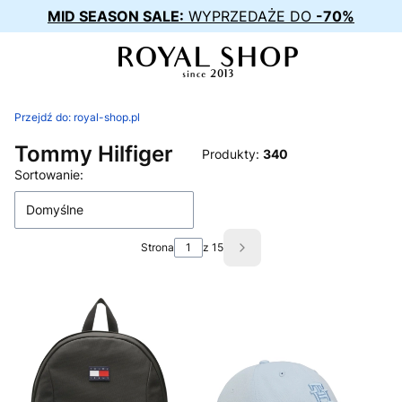
MID SEASON SALE:
WYPRZEDAŻE DO
-70%
Przejdź do:
royal-shop.pl
Tommy Hilfiger
Produkty:
340
Lista produktów
Sortowanie:
Domyślne
Strona
z 15
Następne produkty