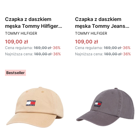
Czapka z daszkiem
Czapka z daszkiem
męska Tommy Hilfiger
męska Tommy Jeans
PRODUCENT
PRODUCENT
AM0AM13006 RBC
AM0AM11692 AB9
TOMMY HILFIGER
TOMMY HILFIGER
BEŻOWY
BEŻOWY
Cena promocyjna
Cena promocyjna
109,00 zł
109,00 zł
Cena regularna:
169,00 zł
-36%
Cena regularna:
169,00 zł
-36%
Najniższa cena:
169,00 zł
-36%
Najniższa cena:
169,00 zł
-36%
Bestseller