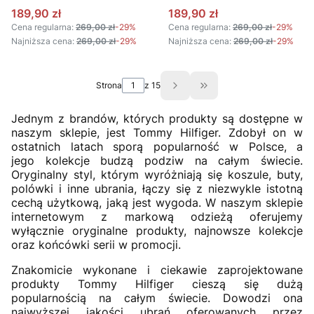
GRANATOWY
POMARAŃCZOWY
Cena promocyjna
Cena promocyjna
189,90 zł
189,90 zł
Cena regularna:
269,00 zł
-29%
Cena regularna:
269,00 zł
-29%
Najniższa cena:
269,00 zł
-29%
Najniższa cena:
269,00 zł
-29%
Strona
z 15
Przejdź do ostatniej s
Jednym z brandów, których produkty są dostępne w
naszym sklepie, jest Tommy Hilfiger. Zdobył on w
ostatnich latach sporą popularność w Polsce, a
jego kolekcje budzą podziw na całym świecie.
Oryginalny styl, którym wyróżniają się koszule, buty,
polówki i inne ubrania, łączy się z niezwykle istotną
cechą użytkową, jaką jest wygoda. W naszym sklepie
internetowym z markową odzieżą oferujemy
wyłącznie oryginalne produkty, najnowsze kolekcje
oraz końcówki serii w promocji.
Znakomicie wykonane i ciekawie zaprojektowane
produkty Tommy Hilfiger cieszą się dużą
popularnością na całym świecie. Dowodzi ona
najwyższej jakości ubrań oferowanych przez