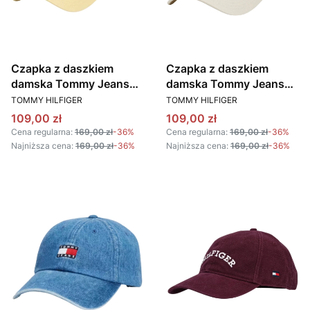
Czapka z daszkiem
Czapka z daszkiem
damska Tommy Jeans
damska Tommy Jeans
PRODUCENT
PRODUCENT
AW0AW15848 ZIT
AW0AW15959 ACG
TOMMY HILFIGER
TOMMY HILFIGER
ŻÓŁTY
BEŻOWY
Cena promocyjna
Cena promocyjna
109,00 zł
109,00 zł
Cena regularna:
169,00 zł
-36%
Cena regularna:
169,00 zł
-36%
Najniższa cena:
169,00 zł
-36%
Najniższa cena:
169,00 zł
-36%