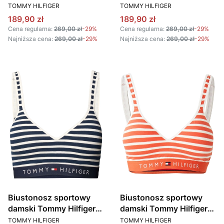
PRODUCENT
PRODUCENT
UW0UW05378 ECRU
UW0UW05517 XJS
TOMMY HILFIGER
TOMMY HILFIGER
BORDOWY
Cena promocyjna
Cena promocyjna
189,90 zł
189,90 zł
Cena regularna:
269,00 zł
-29%
Cena regularna:
269,00 zł
-29%
Najniższa cena:
269,00 zł
-29%
Najniższa cena:
269,00 zł
-29%
Biustonosz sportowy
Biustonosz sportowy
damski Tommy Hilfiger
damski Tommy Hilfiger
PRODUCENT
PRODUCENT
UW0UW05205 02D
UW0UW05205
TOMMY HILFIGER
TOMMY HILFIGER