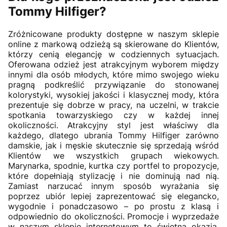
Tommy Hilfiger?
Zróżnicowane produkty dostępne w naszym sklepie
online z markową odzieżą są skierowane do Klientów,
którzy cenią elegancję w codziennych sytuacjach.
Oferowana odzież jest atrakcyjnym wyborem między
innymi dla osób młodych, które mimo swojego wieku
pragną podkreślić przywiązanie do stonowanej
kolorystyki, wysokiej jakości i klasycznej mody, która
prezentuje się dobrze w pracy, na uczelni, w trakcie
spotkania towarzyskiego czy w każdej innej
okoliczności. Atrakcyjny styl jest właściwy dla
każdego, dlatego ubrania Tommy Hilfiger zarówno
damskie, jak i męskie skutecznie się sprzedają wśród
Klientów we wszystkich grupach wiekowych.
Marynarka, spodnie, kurtka czy portfel to propozycje,
które dopełniają stylizację i nie dominują nad nią.
Zamiast narzucać innym sposób wyrażania się
poprzez ubiór lepiej zaprezentować się elegancko,
wygodnie i ponadczasowo – po prostu z klasą i
odpowiednio do okoliczności. Promocje i wyprzedaże
w naszym sklepie internetowym to świetna okazja,