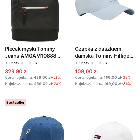
Plecak męski Tommy
Czapka z daszkiem
Jeans AM0AM10888
damska Tommy Hilfiger
PRODUCENT
PRODUCENT
BDS CZARNY
AW0AW16170 C10
TOMMY HILFIGER
TOMMY HILFIGER
BŁĘKITNY
Cena promocyjna
Cena promocyjna
329,90 zł
109,00 zł
Cena regularna:
459,00 zł
-28%
Cena regularna:
169,00 zł
-36%
Najniższa cena:
459,00 zł
-28%
Najniższa cena:
169,00 zł
-36%
Bestseller