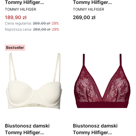
Tommy Hilfiger
Tommy Hilfiger
PRODUCENT
PRODUCENT
UW0UW05211
UW0UW05378 BEŻOWY
TOMMY HILFIGER
TOMMY HILFIGER
CIEMNOBEŻOWY
Cena promocyjna
Cena
189,90 zł
269,00 zł
Cena regularna:
269,00 zł
-29%
Najniższa cena:
269,00 zł
-29%
Bestseller
Biustonosz damski
Biustonosz damski
Tommy Hilfiger
Tommy Hilfiger