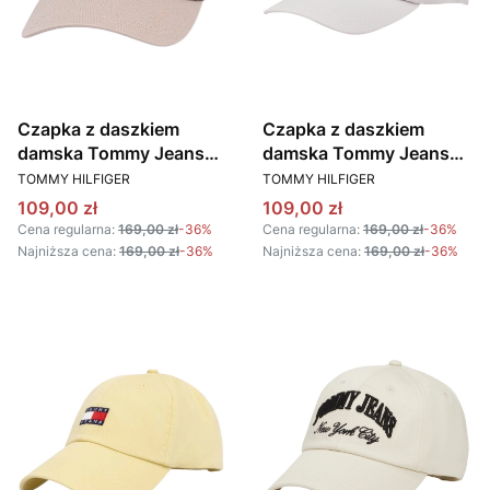
Czapka z daszkiem
Czapka z daszkiem
damska Tommy Jeans
damska Tommy Jeans
PRODUCENT
PRODUCENT
AW0AW15848 PJ5
AW0AW15848 YBH
TOMMY HILFIGER
TOMMY HILFIGER
BEŻOWY
BIAŁY
Cena promocyjna
Cena promocyjna
109,00 zł
109,00 zł
Cena regularna:
169,00 zł
-36%
Cena regularna:
169,00 zł
-36%
Najniższa cena:
169,00 zł
-36%
Najniższa cena:
169,00 zł
-36%