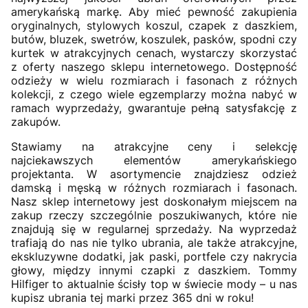
amerykańską markę. Aby mieć pewność zakupienia
oryginalnych, stylowych koszul, czapek z daszkiem,
butów, bluzek, swetrów, koszulek, pasków, spodni czy
kurtek w atrakcyjnych cenach, wystarczy skorzystać
z oferty naszego sklepu internetowego. Dostępność
odzieży w wielu rozmiarach i fasonach z różnych
kolekcji, z czego wiele egzemplarzy można nabyć w
ramach wyprzedaży, gwarantuje pełną satysfakcję z
zakupów.
Stawiamy na atrakcyjne ceny i selekcję
najciekawszych elementów amerykańskiego
projektanta. W asortymencie znajdziesz odzież
damską i męską w różnych rozmiarach i fasonach.
Nasz sklep internetowy jest doskonałym miejscem na
zakup rzeczy szczególnie poszukiwanych, które nie
znajdują się w regularnej sprzedaży. Na wyprzedaż
trafiają do nas nie tylko ubrania, ale także atrakcyjne,
ekskluzywne dodatki, jak paski, portfele czy nakrycia
głowy, między innymi czapki z daszkiem. Tommy
Hilfiger to aktualnie ścisły top w świecie mody – u nas
kupisz ubrania tej marki przez 365 dni w roku!