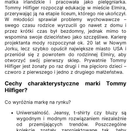
matka irlandzkie i pracowała jako pielęgniarka.
Tommy Hilfiger rozpoczął edukację w mieście Elmira,
przerywając ją na etapie liceum, którego nie ukończył.
W młodości sprawiał problemy wychowawcze –
swego czasu rodzice wyrzucili go nawet z domu i
przez krótki czas był bezdomny, jednak mimo to
wspomina swoje dzieciństwo jako szczęśliwe. Karierę
projektanta mody rozpoczynał ok. 20 lat w Nowym
Jorku, lecz szybko opuścił największe miasto USA i
przeniósł się z powrotem do rodzinnej Elmiry, aby
otworzyć swój pierwszy sklep. Prywatnie Tommy
Hilfiger jest żonaty po raz drugi i ma pięcioro dzieci –
czworo z pierwszego i jedno z drugiego małżeństwa.
Cechy charakterystyczne marki Tommy
Hilfiger?
Co wyróżnia markę na rynku?
Uniwersalność. Jeansy, t-shirty czy bluzy są
wygodnym i modnym rozwiązaniem niezależnie
od przemijających trendów. Poszczególne
kolekcje zostały zaprojektowane tak, żeby