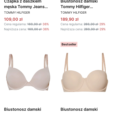
Czapka z daszkiem
Biustonosz damski
męska Tommy Jeans
Tommy Hilfiger
PRODUCENT
PRODUCENT
AM0AM12894 C2T
UW0UW05211 BEŻOWY
TOMMY HILFIGER
TOMMY HILFIGER
NIEBIESKI
Cena promocyjna
Cena promocyjna
109,00 zł
189,90 zł
Cena regularna:
169,00 zł
-36%
Cena regularna:
269,00 zł
-29%
Najniższa cena:
169,00 zł
-36%
Najniższa cena:
269,00 zł
-29%
Bestseller
Biustonosz damski
Biustonosz damski