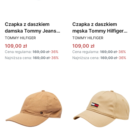
Czapka z daszkiem
Czapka z daszkiem
damska Tommy Jeans
męska Tommy Hilfiger
PRODUCENT
PRODUCENT
AW0AW16382 0GY
AM0AM13003 V18
TOMMY HILFIGER
TOMMY HILFIGER
DENIM
BORDOWY
Cena promocyjna
Cena promocyjna
109,00 zł
109,00 zł
Cena regularna:
169,00 zł
-36%
Cena regularna:
169,00 zł
-36%
Najniższa cena:
169,00 zł
-36%
Najniższa cena:
169,00 zł
-36%