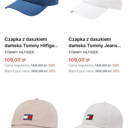
Czapka z daszkiem
Czapka z daszkiem
damska Tommy Hilfiger
damska Tommy Jeans
PRODUCENT
PRODUCENT
AW0AW16367 DB5
AW0AW15842 YBR
TOMMY HILFIGER
TOMMY HILFIGER
CIEMNONIEBIESKI
BIAŁY
Cena promocyjna
Cena promocyjna
109,00 zł
109,00 zł
Cena regularna:
169,00 zł
-36%
Cena regularna:
169,00 zł
-36%
Najniższa cena:
169,00 zł
-36%
Najniższa cena:
169,00 zł
-36%