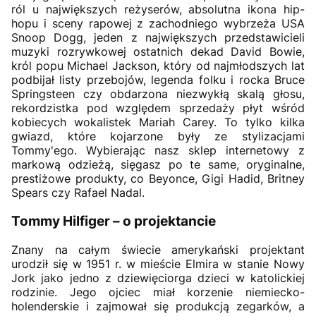
ról u największych reżyserów, absolutna ikona hip-
hopu i sceny rapowej z zachodniego wybrzeża USA
Snoop Dogg, jeden z największych przedstawicieli
muzyki rozrywkowej ostatnich dekad David Bowie,
król popu Michael Jackson, który od najmłodszych lat
podbijał listy przebojów, legenda folku i rocka Bruce
Springsteen czy obdarzona niezwykłą skalą głosu,
rekordzistka pod względem sprzedaży płyt wśród
kobiecych wokalistek Mariah Carey. To tylko kilka
gwiazd, które kojarzone były ze stylizacjami
Tommy'ego. Wybierając nasz sklep internetowy z
markową odzieżą, sięgasz po te same, oryginalne,
prestiżowe produkty, co Beyonce, Gigi Hadid, Britney
Spears czy Rafael Nadal.
Tommy Hilfiger – o projektancie
Znany na całym świecie amerykański projektant
urodził się w 1951 r. w mieście Elmira w stanie Nowy
Jork jako jedno z dziewięciorga dzieci w katolickiej
rodzinie. Jego ojciec miał korzenie niemiecko-
holenderskie i zajmował się produkcją zegarków, a