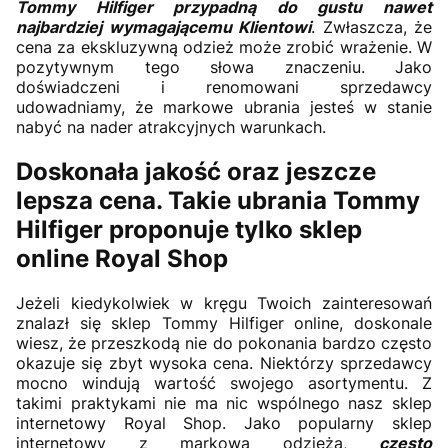
Tommy Hilfiger przypadną do gustu nawet
najbardziej wymagającemu Klientowi
. Zwłaszcza, że
cena za ekskluzywną odzież może zrobić wrażenie. W
pozytywnym tego słowa znaczeniu. Jako
doświadczeni i renomowani sprzedawcy
udowadniamy, że markowe ubrania jesteś w stanie
nabyć na nader atrakcyjnych warunkach.
Doskonała jakość oraz jeszcze
lepsza cena. Takie ubrania Tommy
Hilfiger proponuje tylko sklep
online Royal Shop
Jeżeli kiedykolwiek w kręgu Twoich zainteresowań
znalazł się sklep Tommy Hilfiger online, doskonale
wiesz, że przeszkodą nie do pokonania bardzo często
okazuje się zbyt wysoka cena. Niektórzy sprzedawcy
mocno windują wartość swojego asortymentu. Z
takimi praktykami nie ma nic wspólnego nasz sklep
internetowy Royal Shop. Jako popularny sklep
internetowy z markową odzieżą,
często