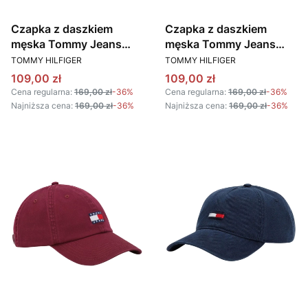
Czapka z daszkiem
Czapka z daszkiem
męska Tommy Jeans
męska Tommy Jeans
PRODUCENT
PRODUCENT
AM0AM12020 AB9
AM0AM12020 PR7
TOMMY HILFIGER
TOMMY HILFIGER
BEŻOWY
SZARY
Cena promocyjna
Cena promocyjna
109,00 zł
109,00 zł
Cena regularna:
169,00 zł
-36%
Cena regularna:
169,00 zł
-36%
Najniższa cena:
169,00 zł
-36%
Najniższa cena:
169,00 zł
-36%