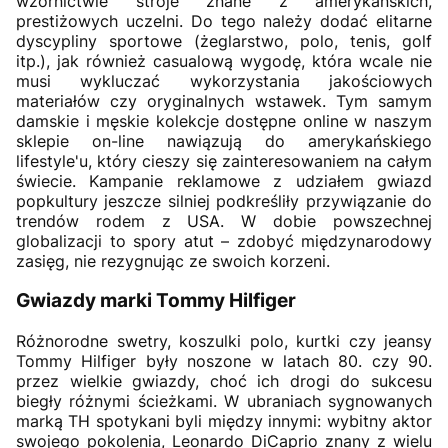
wzornictwie stroje znane z amerykańskich,
prestiżowych uczelni. Do tego należy dodać elitarne
dyscypliny sportowe (żeglarstwo, polo, tenis, golf
itp.), jak również casualową wygodę, która wcale nie
musi wykluczać wykorzystania jakościowych
materiałów czy oryginalnych wstawek. Tym samym
damskie i męskie kolekcje dostępne online w naszym
sklepie on-line nawiązują do amerykańskiego
lifestyle'u, który cieszy się zainteresowaniem na całym
świecie. Kampanie reklamowe z udziałem gwiazd
popkultury jeszcze silniej podkreśliły przywiązanie do
trendów rodem z USA. W dobie powszechnej
globalizacji to spory atut – zdobyć międzynarodowy
zasięg, nie rezygnując ze swoich korzeni.
Gwiazdy marki Tommy Hilfiger
Różnorodne swetry, koszulki polo, kurtki czy jeansy
Tommy Hilfiger były noszone w latach 80. czy 90.
przez wielkie gwiazdy, choć ich drogi do sukcesu
biegły różnymi ścieżkami. W ubraniach sygnowanych
marką TH spotykani byli między innymi: wybitny aktor
swojego pokolenia, Leonardo DiCaprio znany z wielu