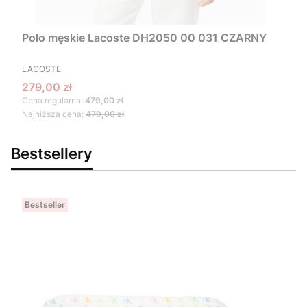
Polo męskie Lacoste DH2050 00 031 CZARNY
PRODUCENT
LACOSTE
Cena promocyjna
279,00 zł
Cena regularna:
479,00 zł
Najniższa cena:
479,00 zł
Bestsellery
Bestseller