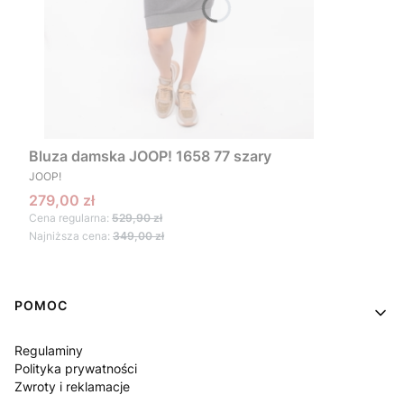
Bluza damska JOOP! 1658 77 szary
PRODUCENT
JOOP!
Cena promocyjna
279,00 zł
Cena regularna:
529,90 zł
Najniższa cena:
349,00 zł
Linki w stopce
POMOC
Regulaminy
Polityka prywatności
Zwroty i reklamacje