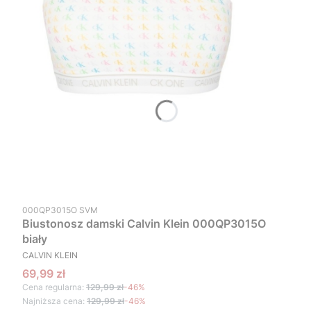
Kod produktu
000QP3015O SVM
Biustonosz damski Calvin Klein 000QP3015O
biały
PRODUCENT
CALVIN KLEIN
Cena promocyjna
69,99 zł
Cena regularna:
129,99 zł
-46%
Najniższa cena:
129,99 zł
-46%