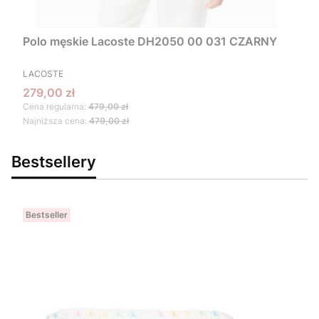
Polo męskie Lacoste DH2050 00 031 CZARNY
PRODUCENT
LACOSTE
Cena promocyjna
279,00 zł
Cena regularna:
479,00 zł
Najniższa cena:
479,00 zł
Bestsellery
Bestseller