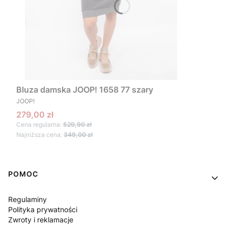
Bluza damska JOOP! 1658 77 szary
PRODUCENT
JOOP!
Cena promocyjna
279,00 zł
Cena regularna:
529,90 zł
Najniższa cena:
349,00 zł
Linki w stopce
POMOC
Regulaminy
Polityka prywatności
Zwroty i reklamacje