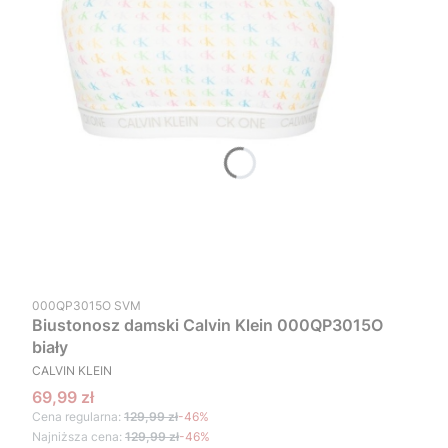
Kod produktu
000QP3015O SVM
Biustonosz damski Calvin Klein 000QP3015O
biały
PRODUCENT
CALVIN KLEIN
Cena promocyjna
69,99 zł
Cena regularna:
129,99 zł
-46%
Najniższa cena:
129,99 zł
-46%