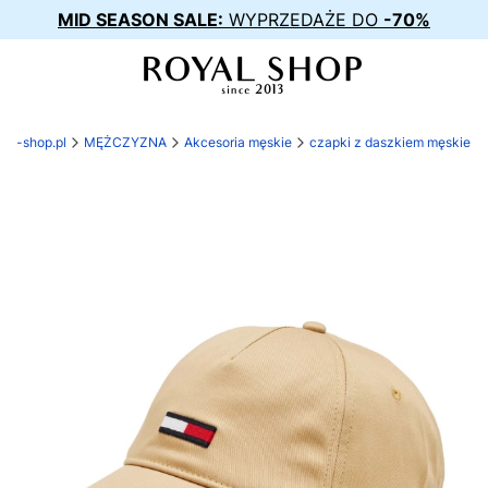
MID SEASON SALE:
WYPRZEDAŻE DO
-70%
yal-shop.pl
MĘŻCZYZNA
Akcesoria męskie
czapki z daszkiem męskie