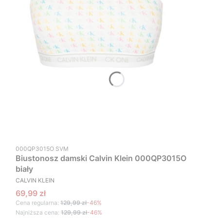
Kod produktu
000QP3015O SVM
Biustonosz damski Calvin Klein 000QP3015O
biały
PRODUCENT
CALVIN KLEIN
Cena promocyjna
69,99 zł
Cena regularna:
129,99 zł
-46%
Najniższa cena:
129,99 zł
-46%