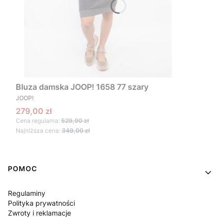
Bluza damska JOOP! 1658 77 szary
PRODUCENT
JOOP!
Cena promocyjna
279,00 zł
Cena regularna:
529,90 zł
Najniższa cena:
349,00 zł
Linki w stopce
POMOC
Regulaminy
Polityka prywatności
Zwroty i reklamacje