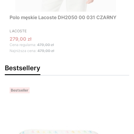
Polo męskie Lacoste DH2050 00 031 CZARNY
PRODUCENT
LACOSTE
Cena promocyjna
279,00 zł
Cena regularna:
479,00 zł
Najniższa cena:
479,00 zł
Bestsellery
Bestseller