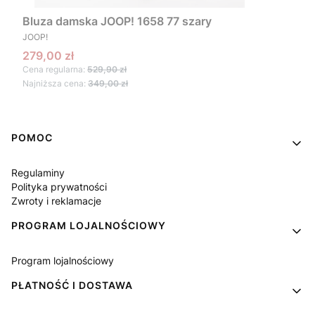
Bluza damska JOOP! 1658 77 szary
PRODUCENT
JOOP!
Cena promocyjna
279,00 zł
Cena regularna:
529,90 zł
Najniższa cena:
349,00 zł
Linki w stopce
POMOC
Regulaminy
Polityka prywatności
Zwroty i reklamacje
PROGRAM LOJALNOŚCIOWY
Program lojalnościowy
PŁATNOŚĆ I DOSTAWA