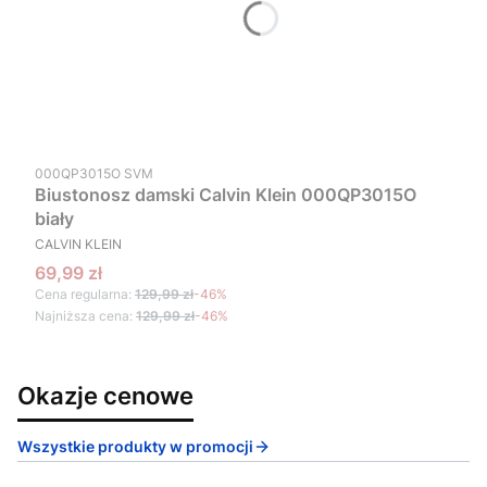
Kod produktu
000QP3015O SVM
Biustonosz damski Calvin Klein 000QP3015O
biały
PRODUCENT
CALVIN KLEIN
Cena promocyjna
69,99 zł
Cena regularna:
129,99 zł
-46%
Najniższa cena:
129,99 zł
-46%
Okazje cenowe
Wszystkie produkty w promocji