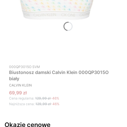
Kod produktu
000QP3015O SVM
Biustonosz damski Calvin Klein 000QP3015O
biały
PRODUCENT
CALVIN KLEIN
Cena promocyjna
69,99 zł
Cena regularna:
129,99 zł
-46%
Najniższa cena:
129,99 zł
-46%
Okazje cenowe