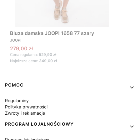
Bluza damska JOOP! 1658 77 szary
PRODUCENT
JOOP!
Cena promocyjna
279,00 zł
Cena regularna:
529,90 zł
Najniższa cena:
349,00 zł
Linki w stopce
POMOC
Regulaminy
Polityka prywatności
Zwroty i reklamacje
PROGRAM LOJALNOŚCIOWY
Program lojalnościowy