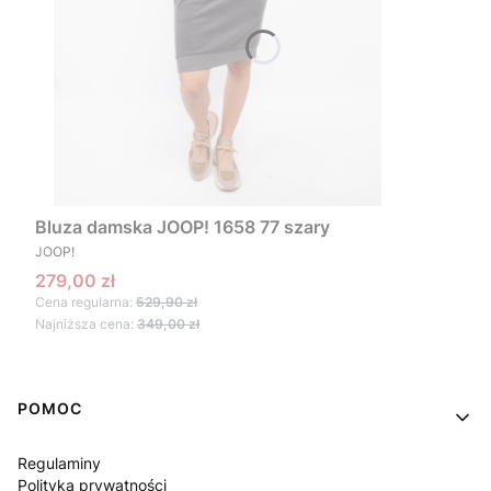
Bluza damska JOOP! 1658 77 szary
PRODUCENT
JOOP!
Cena promocyjna
279,00 zł
Cena regularna:
529,90 zł
Najniższa cena:
349,00 zł
Linki w stopce
POMOC
Regulaminy
Polityka prywatności