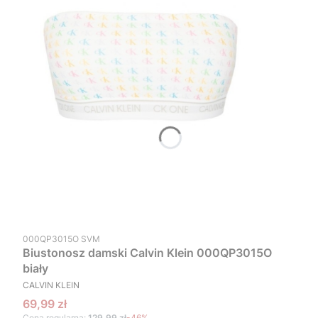
Kod produktu
000QP3015O SVM
Biustonosz damski Calvin Klein 000QP3015O
biały
PRODUCENT
CALVIN KLEIN
Cena promocyjna
69,99 zł
Cena regularna:
129,99 zł
-46%