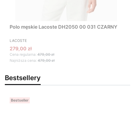
Polo męskie Lacoste DH2050 00 031 CZARNY
PRODUCENT
LACOSTE
Cena promocyjna
279,00 zł
Cena regularna:
479,00 zł
Najniższa cena:
479,00 zł
Bestsellery
Bestseller