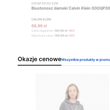
Kod produktu
000QP3015O SVM
Biustonosz damski Calvin Klein 000QP30
PRODUCENT
CALVIN KLEIN
Cena promocyjna
69,99 zł
Cena regularna:
129,99 zł
-46%
Najniższa cena:
129,99 zł
-46%
Okazje cenowe
Wszystkie produkty w promo