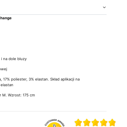
change
i na dole bluzy
iowej
 17% poliester, 3% elastan. Skład aplikacji na
 elastan
r M. Wzrost: 175 cm