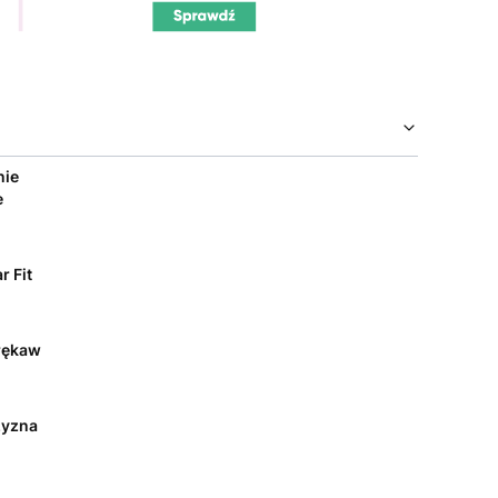
nie
e
r Fit
rękaw
yzna