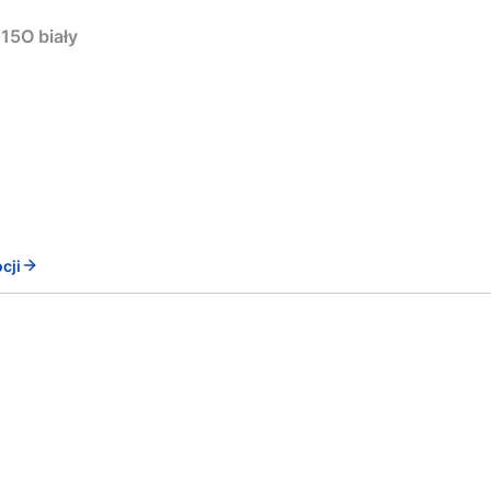
15O biały
cji