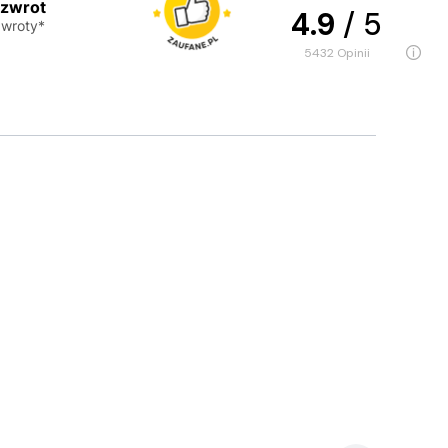
 zwrot
4.9
/ 5
wroty*
5432
opinii