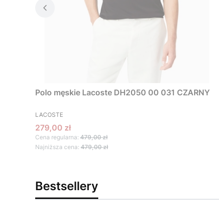
Polo męskie Lacoste DH2050 00 031 CZARNY
PRODUCENT
LACOSTE
Cena promocyjna
279,00 zł
Cena regularna:
479,00 zł
Najniższa cena:
479,00 zł
Bestsellery