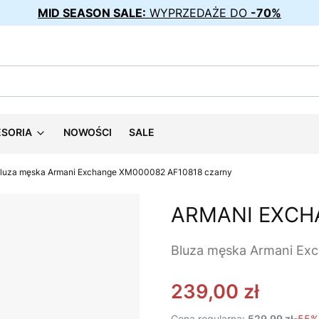
MID SEASON SALE:
WYPRZEDAŻE DO
-70%
ESORIA
NOWOŚCI
SALE
luza męska Armani Exchange XM000082 AF10818 czarny
ARMANI EXCH
Bluza męska Armani Ex
239,00 zł
Cena regularna:
529,99 zł
-55%