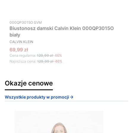
Kod produktu
000QP3015O SVM
Biustonosz damski Calvin Klein 000QP3015O
biały
PRODUCENT
CALVIN KLEIN
Cena promocyjna
69,99 zł
Cena regularna:
129,99 zł
-46%
Najniższa cena:
129,99 zł
-46%
Okazje cenowe
Wszystkie produkty w promocji