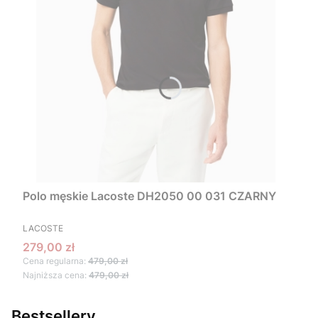
Polo męskie Lacoste DH2050 00 031 CZARNY
PRODUCENT
LACOSTE
Cena promocyjna
279,00 zł
Cena regularna:
479,00 zł
Najniższa cena:
479,00 zł
Bestsellery