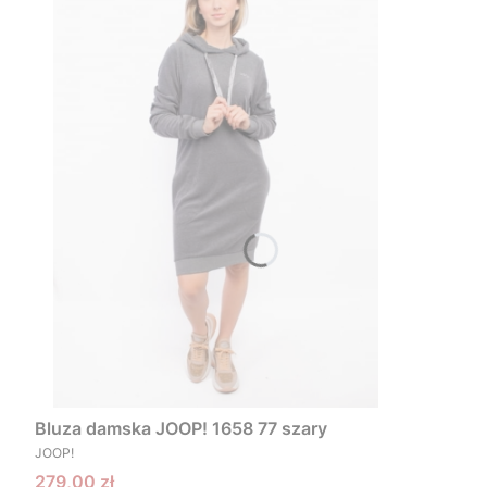
Bluza damska JOOP! 1658 77 szary
PRODUCENT
JOOP!
Cena promocyjna
279,00 zł