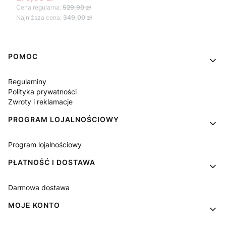
Cena regularna:
529,90 zł
Najniższa cena:
349,00 zł
Linki w stopce
POMOC
Regulaminy
Polityka prywatności
Zwroty i reklamacje
PROGRAM LOJALNOŚCIOWY
Program lojalnościowy
PŁATNOŚĆ I DOSTAWA
Darmowa dostawa
MOJE KONTO