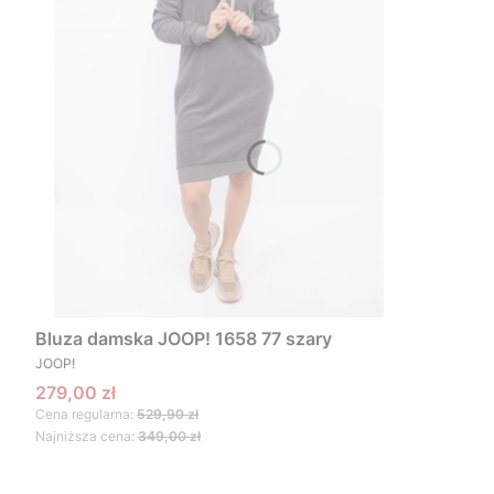
Bluza damska JOOP! 1658 77 szary
PRODUCENT
JOOP!
Cena promocyjna
279,00 zł
Cena regularna:
529,90 zł
Najniższa cena:
349,00 zł