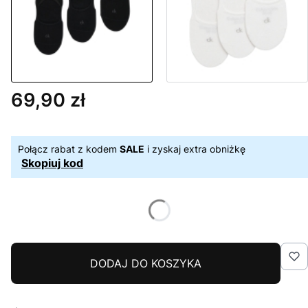
69,90 zł
Cena
Połącz rabat z kodem
SALE
i zyskaj extra obniżkę
Skopiuj kod
DODAJ DO KOSZYKA