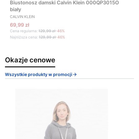
Biustonosz damski Calvin Klein 000QP3015O
biały
PRODUCENT
CALVIN KLEIN
Cena promocyjna
69,99 zł
Cena regularna:
129,99 zł
-46%
Najniższa cena:
129,99 zł
-46%
Okazje cenowe
Wszystkie produkty w promocji