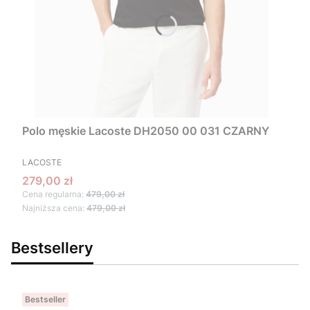
Polo męskie Lacoste DH2050 00 031 CZARNY
PRODUCENT
LACOSTE
Cena promocyjna
279,00 zł
Cena regularna:
479,00 zł
Najniższa cena:
479,00 zł
Bestsellery
Bestseller