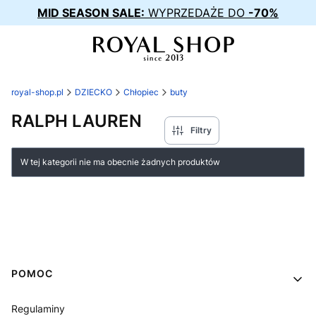
MID SEASON SALE:
WYPRZEDAŻE DO
-70%
royal-shop.pl
DZIECKO
Chłopiec
buty
RALPH LAUREN
Filtry
Lista produktów
W tej kategorii nie ma obecnie żadnych produktów
Linki w stopce
POMOC
Regulaminy