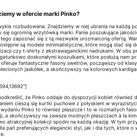
ziemy w ofercie marki Pinko?
zwykle rozbudowana. Znajdziemy w niej ubrania na każdą p
ły się ogromną wizytówką marki. Panie poszukujące jakoś
tego zapoznać się z tą niezwykle urozmaiconą ofertą. Wa
 Dostępne są modele minimalistyczne, które mogą stać się 
izacji czy t-shirty z ekstrawaganckimi nadrukami. W obu
 gatunkowo doskonałymi koszulkami, które posłużą nam prz
o oferuje fantastyczne fasony swetrów, począwszy od kla
lecionych jaskółek, a skończywszy na kolorowych kardigan
694,13692"]
odkreślić, że Pinko oddaje do dyspozycji kobiet również d
niem cieszą się kurtki puchowe z połyskiem w wyrazistych
 wydaniu Pinko to również płaszcze i to w rozmaitych fa
ji, a skończywszy na zawsze modnych płaszczach à la kim
o atrakcyjnej kolekcji spodni na każdą okazję. W tym p
a pań preferujących elegancki styl, jak i dla tych, które o w
ze.