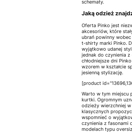
schematy.
Jaką odzież znajd
Oferta Pinko jest nie
akcesoriów, które sta
ubrań powinny wobec 
t-shirty marki Pinko.
wyjątkowo udanej styl
jednak do czynienia z
chłodniejsze dni Pink
wzorem w kształcie sp
jesienną stylizację.
[product id="13696,13
Warto w tym miejscu p
kurtki. Ogromnym uzna
odzieży wierzchniej w
klasycznych propozyc
wspomnieć o wyjątkow
czynienia z fasonami dl
modelach typu oversi