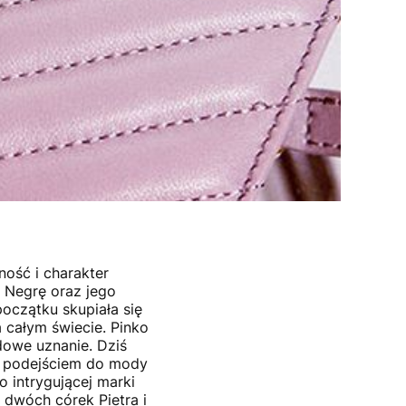
ność i charakter
o Negrę oraz jego
początku skupiała się
 całym świecie. Pinko
dowe uznanie. Dziś
m podejściem do mody
o intrygującej marki
 dwóch córek Pietra i