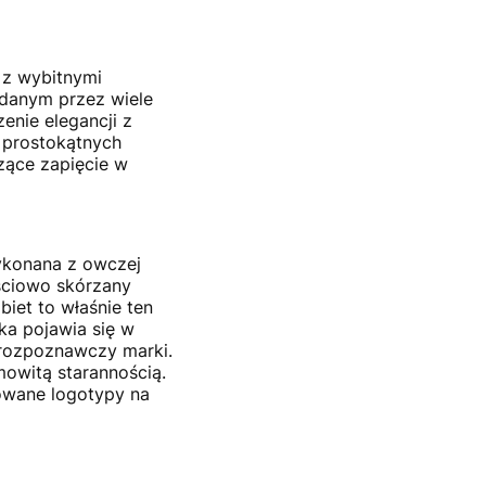
 z wybitnymi
żądanym przez wiele
zenie elegancji z
 prostokątnych
zące zapięcie w
ykonana z owczej
ęściowo skórzany
iet to właśnie ten
ka pojawia się w
k rozpoznawczy marki.
mowitą starannością.
owane logotypy na