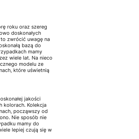
orę roku oraz szereg
ciowo doskonałych
rto zwrócić uwagę na
doskonałą bazą do
 przypadkach mamy
ez wiele lat. Na nieco
sycznego modelu ze
ach, które uświetnią
oskonałej jakości
 kolorach. Kolekcja
sonach, począwszy od
ono. Nie sposób nie
rzypadku mamy do
iele lepiej czują się w