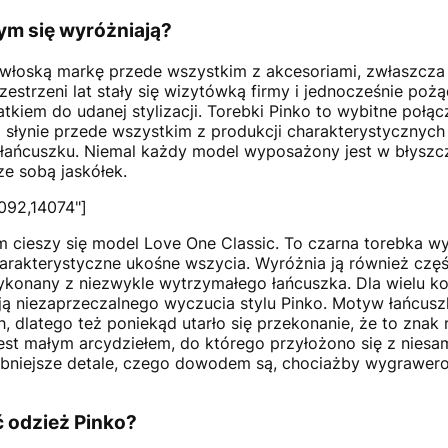
zym się wyróżniają?
 włoską markę przede wszystkim z akcesoriami, zwłaszcza
zestrzeni lat stały się wizytówką firmy i jednocześnie po
tkiem do udanej stylizacji. Torebki Pinko to wybitne połąc
 słynie przede wszystkim z produkcji charakterystycznych
 łańcuszku. Niemal każdy model wyposażony jest w błyszc
 ze sobą jaskółek.
092,14074"]
 cieszy się model Love One Classic. To czarna torebka w
harakterystyczne ukośne wszycia. Wyróżnia ją również cz
konany z niezwykle wytrzymałego łańcuszka. Dla wielu kob
ją niezaprzeczalnego wyczucia stylu Pinko. Motyw łańcusz
, dlatego też poniekąd utarło się przekonanie, że to zna
est małym arcydziełem, do którego przyłożono się z niesa
obniejsze detale, czego dowodem są, chociażby wygrawer
 odzież Pinko?