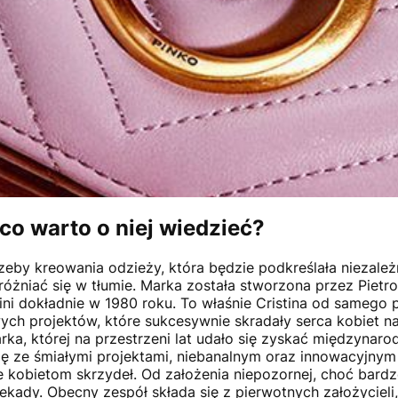
co warto o niej wiedzieć?
zeby kreowania odzieży, która będzie podkreślała niezależ
óżniać się w tłumie. Marka została stworzona przez Pietr
ini dokładnie w 1980 roku. To właśnie Cristina od samego 
ych projektów, które sukcesywnie skradały serca kobiet na
rka, której na przestrzeni lat udało się zyskać międzynaro
ię ze śmiałymi projektami, niebanalnym oraz innowacyjny
e kobietom skrzydeł. Od założenia niepozornej, choć bardz
ekady. Obecny zespół składa się z pierwotnych założycieli,