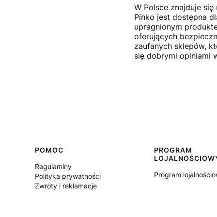
W Polsce znajduje się
Pinko jest dostępna d
upragnionym produktem
oferujących bezpieczn
zaufanych sklepów, kt
się dobrymi opiniami 
Linki w stopce
POMOC
PROGRAM
LOJALNOŚCIOW
Regulaminy
Program lojalności
Polityka prywatności
Zwroty i reklamacje