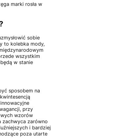
tęga marki rosła w
.
?
uzmysłowić sobie
y to kolebka mody,
na międzynarodowym
 przede wszystkim
 będą w stanie
ą być sposobem na
 kwintesencją
a innowacyjne
wagancji, przy
sowych wzorów
óra zachwyca zarówno
luźniejszych i bardziej
hodzące poza utarte