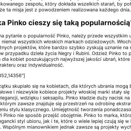
fikowanego zespołu, który dokłada wszelkich starań, by po
, że ta misja jest z powodzeniem realizowana każdego dnia
a Pinko cieszy się taką popularnością
na pytanie o popularność Pinko, należy przede wszystkim 
w niemal wszystkich włoskich markach odzieżowych. Włoch
ażnych projektów, które bardzo szybko zyskują uznanie 
t w przypadku dzieła życia Negry i Rubini. Odzież Pinko to
dla kobiet poszukujących najwyższej jakości ubrań, które
rakteru oraz indywidualność.
352,14356"]
ątku skupiało się na kobietach, dla których ubrania mog
łowe i niezwykle kobiece projekty włoskiej marki stały się
legancji, wdzięku i seksapilu. Pinko kładzie duży nacisk n
którym zawsze znajduje się przestrzeń na odrobinę ekstra
eniu stylu klasycznego. Umiejętność tworzenia ponadcza
ń Pinko nie sposób przejść obojętnie. Pinko to marka, kt
gancki styl ubioru, jak i te, które o wiele lepiej czują się w 
h. Wspólnym mianownikiem jednak zawsze są projekty wyc