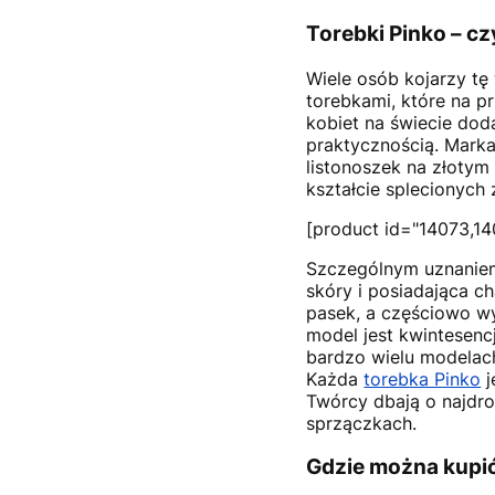
Torebki Pinko – c
Wiele osób kojarzy tę
torebkami, które na pr
kobiet na świecie doda
praktycznością. Marka
listonoszek na złotym
kształcie splecionych
[product id="14073,14
Szczególnym uznaniem
skóry i posiadająca c
pasek, a częściowo wy
model jest kwintesenc
bardzo wielu modelach
Każda
torebka Pinko
j
Twórcy dbają o najdr
sprzączkach.
Gdzie można kupić