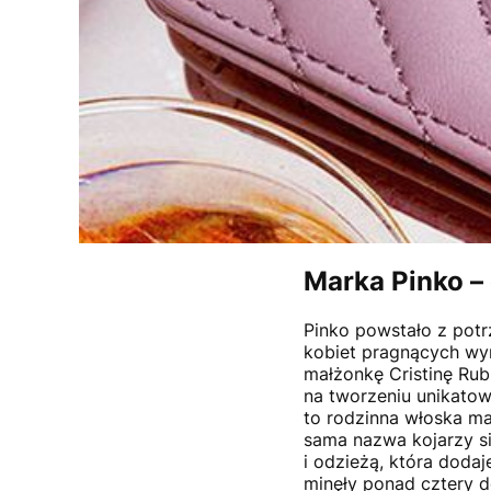
Marka Pinko – 
Pinko powstało z potr
kobiet pragnących wyr
małżonkę Cristinę Rub
na tworzeniu unikatow
to rodzinna włoska ma
sama nazwa kojarzy s
i odzieżą, która dodaj
minęły ponad cztery d