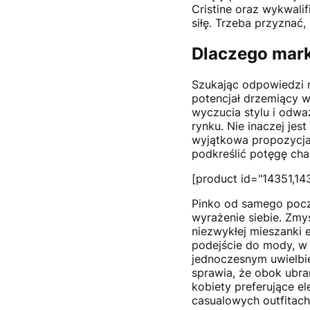
Cristine oraz wykwali
siłę. Trzeba przyznać
Dlaczego mark
Szukając odpowiedzi 
potencjał drzemiący 
wyczucia stylu i odw
rynku. Nie inaczej jes
wyjątkowa propozycja 
podkreślić potęgę cha
[product id="14351,14
Pinko od samego pocz
wyrażenie siebie. Zmys
niezwykłej mieszanki e
podejście do mody, w 
jednoczesnym uwielbi
sprawia, że obok ubra
kobiety preferujące ele
casualowych outfitac