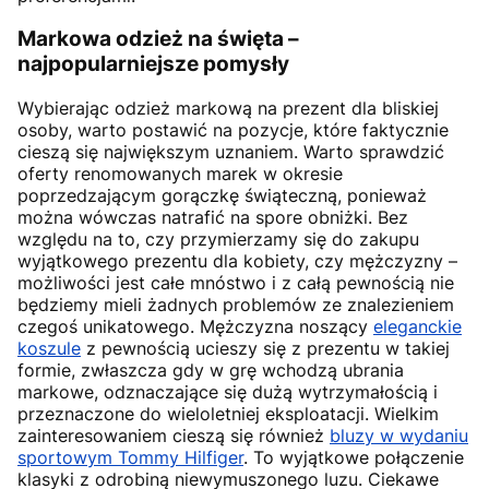
Markowa odzież na święta –
najpopularniejsze pomysły
Wybierając odzież markową na prezent dla bliskiej
osoby, warto postawić na pozycje, które faktycznie
cieszą się największym uznaniem. Warto sprawdzić
oferty renomowanych marek w okresie
poprzedzającym gorączkę świąteczną, ponieważ
można wówczas natrafić na spore obniżki. Bez
względu na to, czy przymierzamy się do zakupu
wyjątkowego prezentu dla kobiety, czy mężczyzny –
możliwości jest całe mnóstwo i z całą pewnością nie
będziemy mieli żadnych problemów ze znalezieniem
czegoś unikatowego. Mężczyzna noszący
eleganckie
koszule
z pewnością ucieszy się z prezentu w takiej
formie, zwłaszcza gdy w grę wchodzą ubrania
markowe, odznaczające się dużą wytrzymałością i
przeznaczone do wieloletniej eksploatacji. Wielkim
zainteresowaniem cieszą się również
bluzy w wydaniu
sportowym Tommy Hilfiger
. To wyjątkowe połączenie
klasyki z odrobiną niewymuszonego luzu. Ciekawe