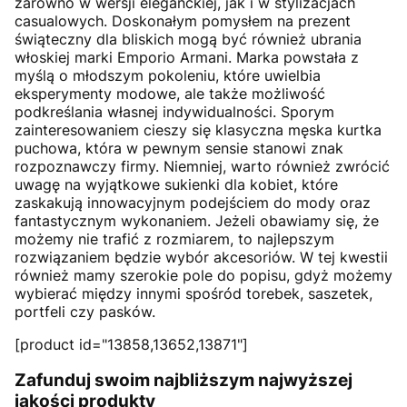
zarówno w wersji eleganckiej, jak i w stylizacjach
casualowych. Doskonałym pomysłem na prezent
świąteczny dla bliskich mogą być również ubrania
włoskiej marki Emporio Armani. Marka powstała z
myślą o młodszym pokoleniu, które uwielbia
eksperymenty modowe, ale także możliwość
podkreślania własnej indywidualności. Sporym
zainteresowaniem cieszy się klasyczna męska kurtka
puchowa, która w pewnym sensie stanowi znak
rozpoznawczy firmy. Niemniej, warto również zwrócić
uwagę na wyjątkowe sukienki dla kobiet, które
zaskakują innowacyjnym podejściem do mody oraz
fantastycznym wykonaniem. Jeżeli obawiamy się, że
możemy nie trafić z rozmiarem, to najlepszym
rozwiązaniem będzie wybór akcesoriów. W tej kwestii
również mamy szerokie pole do popisu, gdyż możemy
wybierać między innymi spośród torebek, saszetek,
portfeli czy pasków.
[product id="13858,13652,13871"]
Zafunduj swoim najbliższym najwyższej
jakości produkty