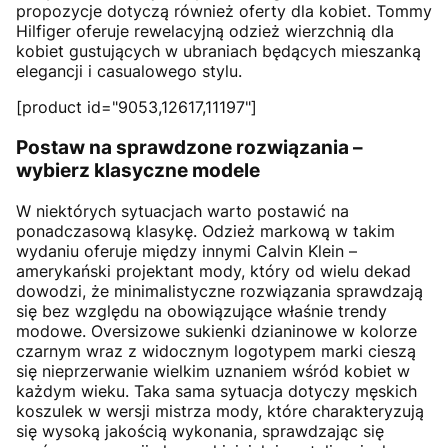
propozycje dotyczą również oferty dla kobiet. Tommy
Hilfiger oferuje rewelacyjną odzież wierzchnią dla
kobiet gustujących w ubraniach będących mieszanką
elegancji i casualowego stylu.
[product id="9053,12617,11197"]
Postaw na sprawdzone rozwiązania –
wybierz klasyczne modele
W niektórych sytuacjach warto postawić na
ponadczasową klasykę. Odzież markową w takim
wydaniu oferuje między innymi Calvin Klein –
amerykański projektant mody, który od wielu dekad
dowodzi, że minimalistyczne rozwiązania sprawdzają
się bez względu na obowiązujące właśnie trendy
modowe. Oversizowe sukienki dzianinowe w kolorze
czarnym wraz z widocznym logotypem marki cieszą
się nieprzerwanie wielkim uznaniem wśród kobiet w
każdym wieku. Taka sama sytuacja dotyczy męskich
koszulek w wersji mistrza mody, które charakteryzują
się wysoką jakością wykonania, sprawdzając się