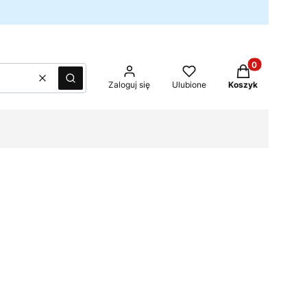
Produkty w kos
Wyczyść
Szukaj
Zaloguj się
Ulubione
Koszyk