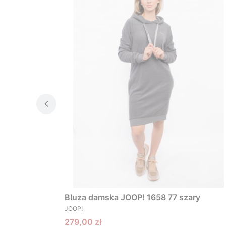
Bluza damska JOOP! 1658 77 szary
PRODUCENT
JOOP!
Cena promocyjna
279,00 zł