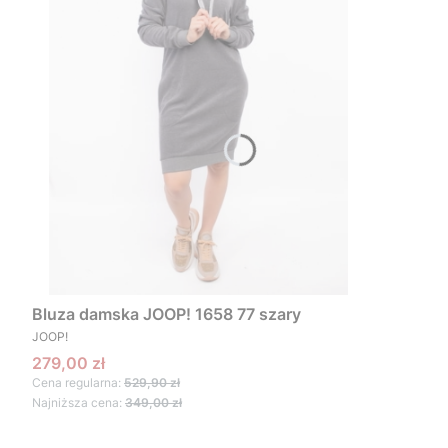
Bluza damska JOOP! 1658 77 szary
PRODUCENT
JOOP!
Cena promocyjna
279,00 zł
Cena regularna:
529,90 zł
Najniższa cena:
349,00 zł