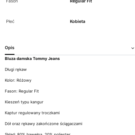
Fason
Regular Fit
Płeć
Kobieta
Opis
Bluza d
amska Tommy Jeans
Długi rękaw
Kolor: Różowy
Fason: Regular Fit
Kieszeń typu kangur
Kaptur regulowany troczkami
Dół oraz rękawy zakończone ściągaczami
Skład: 80% bawełna, 20% poliester