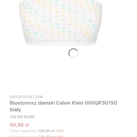
Kod produktu
000QP3015O SVM
Biustonosz damski Calvin Klein 000QP3015O
biały
PRODUCENT
CALVIN KLEIN
Cena promocyjna
69,99 zł
Cena regularna:
129,99 zł
-46%
Najniższa cena:
129,99 zł
-46%