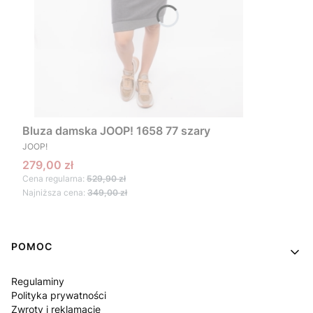
Bluza damska JOOP! 1658 77 szary
PRODUCENT
JOOP!
Cena promocyjna
279,00 zł
Cena regularna:
529,90 zł
Najniższa cena:
349,00 zł
Linki w stopce
POMOC
Regulaminy
Polityka prywatności
Zwroty i reklamacje