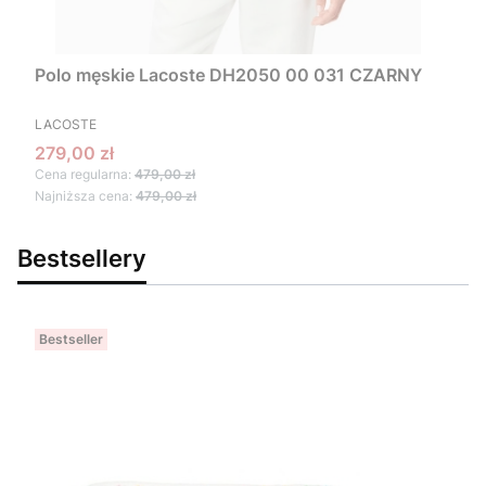
Polo męskie Lacoste DH2050 00 031 CZARNY
PRODUCENT
LACOSTE
Cena promocyjna
279,00 zł
Cena regularna:
479,00 zł
Najniższa cena:
479,00 zł
Bestsellery
Bestseller