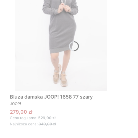
Bluza damska JOOP! 1658 77 szary
PRODUCENT
JOOP!
Cena promocyjna
279,00 zł
Cena regularna:
529,90 zł
Najniższa cena:
349,00 zł