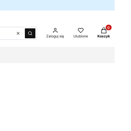
Produkty w kos
Wyczyść
Szukaj
Zaloguj się
Ulubione
Koszyk