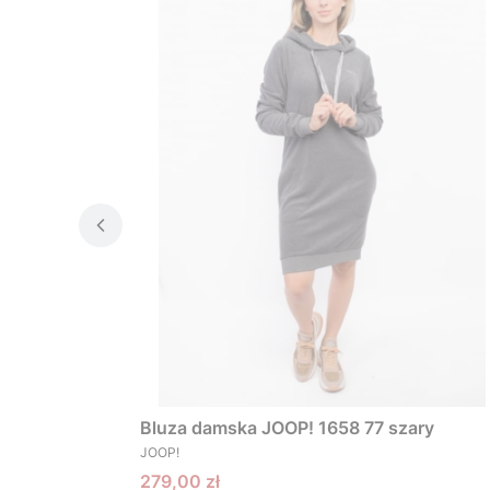
Bluza damska JOOP! 1658 77 szary
PRODUCENT
JOOP!
Cena promocyjna
279,00 zł