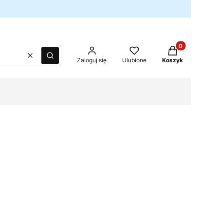
Produkty w kos
Wyczyść
Szukaj
Zaloguj się
Ulubione
Koszyk