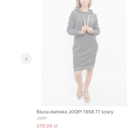
Bluza damska JOOP! 1658 77 szary
PRODUCENT
JOOP!
Cena promocyjna
279,00 zł