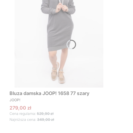
Bluza damska JOOP! 1658 77 szary
PRODUCENT
JOOP!
Cena promocyjna
279,00 zł
Cena regularna:
529,90 zł
Najniższa cena:
349,00 zł