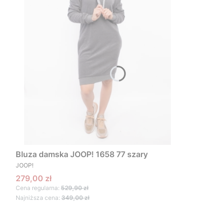
Bluza damska JOOP! 1658 77 szary
PRODUCENT
JOOP!
Cena promocyjna
279,00 zł
Cena regularna:
529,90 zł
Najniższa cena:
349,00 zł