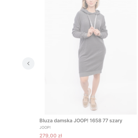
Bluza damska JOOP! 1658 77 szary
PRODUCENT
JOOP!
Cena promocyjna
279,00 zł