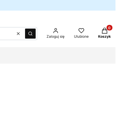
Produkty w kos
Wyczyść
Szukaj
Zaloguj się
Ulubione
Koszyk