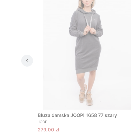
Bluza damska JOOP! 1658 77 szary
PRODUCENT
JOOP!
Cena promocyjna
279,00 zł