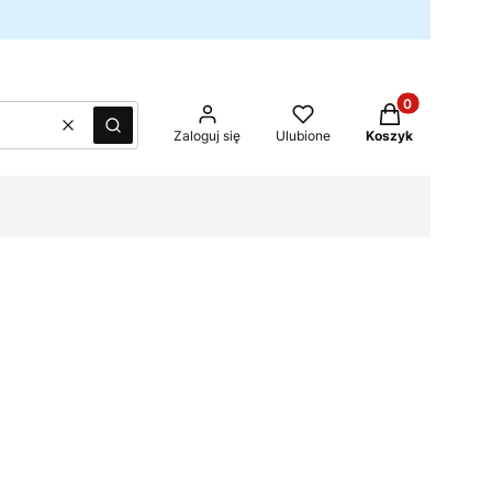
Produkty w kos
Wyczyść
Szukaj
Zaloguj się
Ulubione
Koszyk