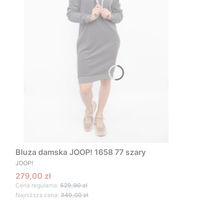
Bluza damska JOOP! 1658 77 szary
PRODUCENT
JOOP!
Cena promocyjna
279,00 zł
Cena regularna:
529,90 zł
Najniższa cena:
349,00 zł