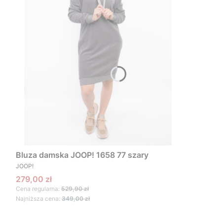
Bluza damska JOOP! 1658 77 szary
PRODUCENT
JOOP!
Cena promocyjna
279,00 zł
Cena regularna:
529,90 zł
Najniższa cena:
349,00 zł