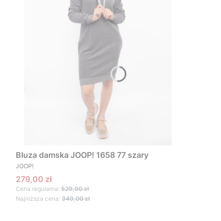
Bluza damska JOOP! 1658 77 szary
PRODUCENT
JOOP!
Cena promocyjna
279,00 zł
Cena regularna:
529,90 zł
Najniższa cena:
349,00 zł