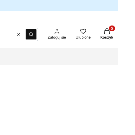
Produkty w kos
Wyczyść
Szukaj
Zaloguj się
Ulubione
Koszyk