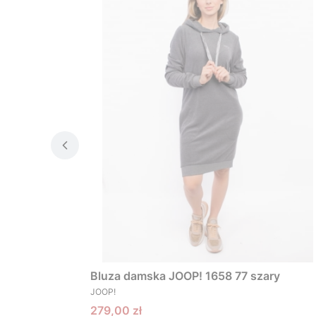
Bluza damska JOOP! 1658 77 szary
PRODUCENT
JOOP!
Cena promocyjna
279,00 zł