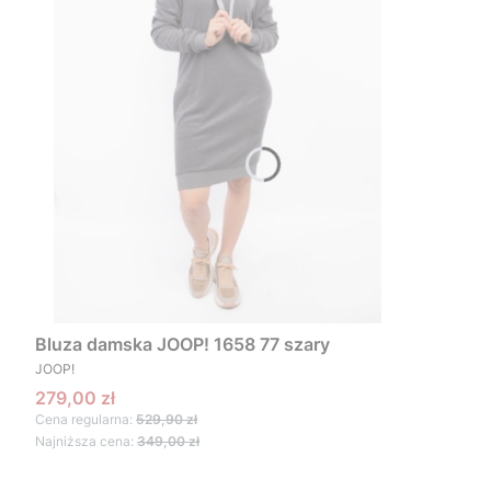
Bluza damska JOOP! 1658 77 szary
PRODUCENT
JOOP!
Cena promocyjna
279,00 zł
Cena regularna:
529,90 zł
Najniższa cena:
349,00 zł