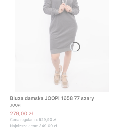
Bluza damska JOOP! 1658 77 szary
PRODUCENT
JOOP!
Cena promocyjna
279,00 zł
Cena regularna:
529,90 zł
Najniższa cena:
349,00 zł