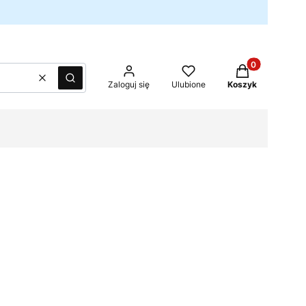
Produkty w kos
Wyczyść
Szukaj
Zaloguj się
Ulubione
Koszyk