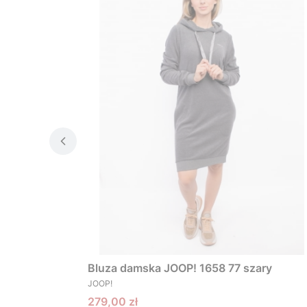
Bluza damska JOOP! 1658 77 szary
PRODUCENT
JOOP!
Cena promocyjna
279,00 zł