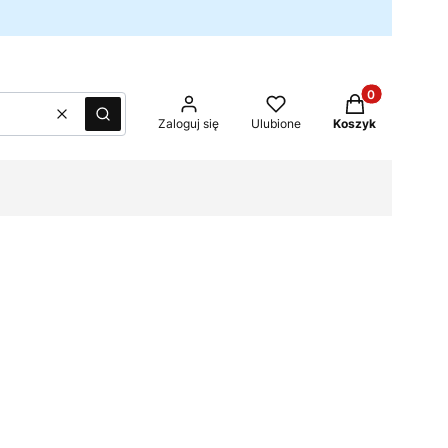
Produkty w kos
Wyczyść
Szukaj
Zaloguj się
Ulubione
Koszyk