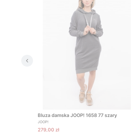
Bluza damska JOOP! 1658 77 szary
PRODUCENT
JOOP!
Cena promocyjna
279,00 zł