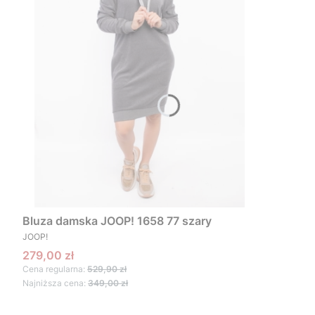
Bluza damska JOOP! 1658 77 szary
PRODUCENT
JOOP!
Cena promocyjna
279,00 zł
Cena regularna:
529,90 zł
Najniższa cena:
349,00 zł