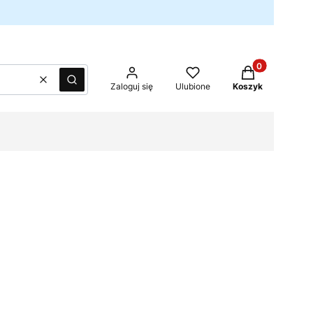
Produkty w kos
Wyczyść
Szukaj
Zaloguj się
Ulubione
Koszyk