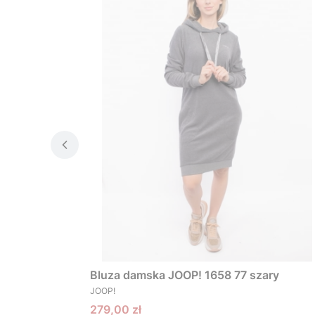
Bluza damska JOOP! 1658 77 szary
PRODUCENT
JOOP!
Cena promocyjna
279,00 zł