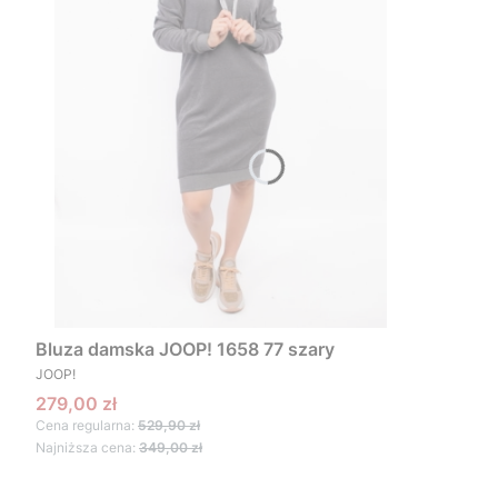
Bluza damska JOOP! 1658 77 szary
PRODUCENT
JOOP!
Cena promocyjna
279,00 zł
Cena regularna:
529,90 zł
Najniższa cena:
349,00 zł