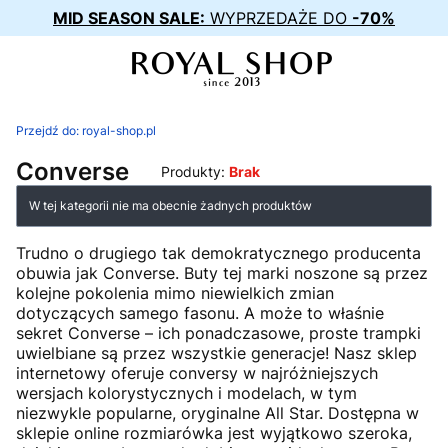
MID SEASON SALE:
WYPRZEDAŻE DO
-70%
Przejdź do:
royal-shop.pl
Converse
Produkty:
Brak
Lista produktów
W tej kategorii nie ma obecnie żadnych produktów
Trudno o drugiego tak demokratycznego producenta
obuwia jak Converse. Buty tej marki noszone są przez
kolejne pokolenia mimo niewielkich zmian
dotyczących samego fasonu. A może to właśnie
sekret Converse – ich ponadczasowe, proste trampki
uwielbiane są przez wszystkie generacje! Nasz sklep
internetowy oferuje conversy w najróżniejszych
wersjach kolorystycznych i modelach, w tym
niezwykle popularne, oryginalne All Star. Dostępna w
sklepie online rozmiarówka jest wyjątkowo szeroka,