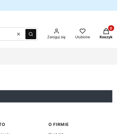
Produkty w kos
Wyczyść
Szukaj
Zaloguj się
Ulubione
Koszyk
TO
O FIRMIE