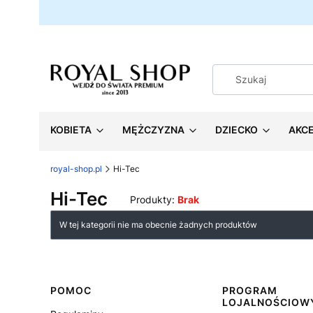
KOBIETA
MĘŻCZYZNA
DZIECKO
AKC
royal-shop.pl
Hi-Tec
Hi-Tec
Produkty:
Brak
Lista produktów
W tej kategorii nie ma obecnie żadnych produktów
Linki w stopce
POMOC
PROGRAM
LOJALNOŚCIOW