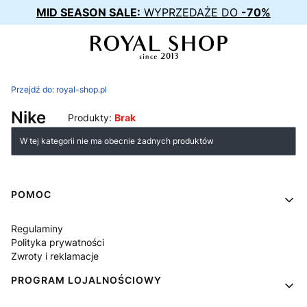
MID SEASON SALE:
WYPRZEDAŻE DO
-70%
Przejdź do:
royal-shop.pl
Nike
Produkty:
Brak
Lista produktów
W tej kategorii nie ma obecnie żadnych produktów
Linki w stopce
POMOC
Regulaminy
Polityka prywatności
Zwroty i reklamacje
PROGRAM LOJALNOŚCIOWY