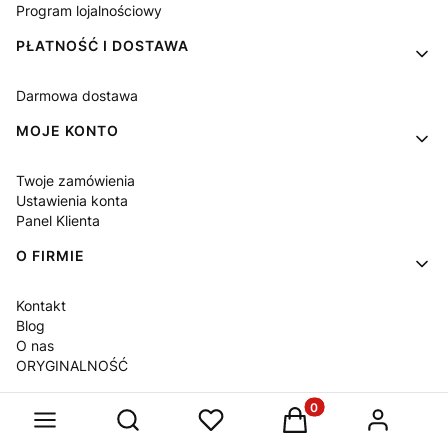
Program lojalnościowy
PŁATNOŚĆ I DOSTAWA
Darmowa dostawa
MOJE KONTO
Twoje zamówienia
Ustawienia konta
Panel Klienta
O FIRMIE
Kontakt
Blog
O nas
ORYGINALNOŚĆ
Produkty w koszyku: 
Otwórz wyszukiwarkę
Sklep internetowy
Shoper Premium