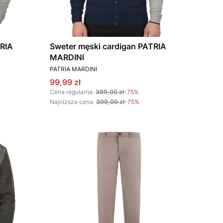
TRIA
Sweter męski cardigan PATRIA
MARDINI
PRODUCENT
PATRIA MARDINI
Cena promocyjna
99,99 zł
Cena regularna:
399,00 zł
-75%
Najniższa cena:
399,00 zł
-75%