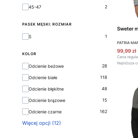
Skarpetki: Rozmiar
2
45-47
PASEK MĘSKI: ROZMIAR
Pasek męski: Rozmiar
1
S
PRODUCEN
PATRIA MAR
Cena pr
99,99 zł
KOLOR
Cena regula
Najniższa c
Kolor
28
Odcienie beżowe
118
Odcienie białe
48
Odcienie błękitne
15
Odcienie brązowe
162
Odcienie czarne
Więcej opcji (12)