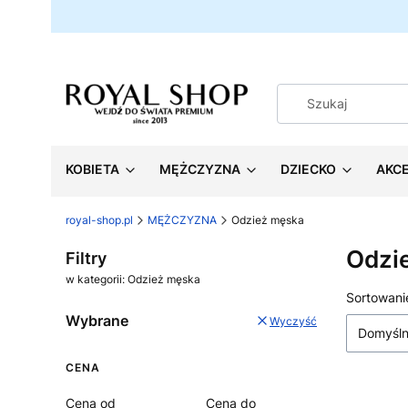
KOBIETA
MĘŻCZYZNA
DZIECKO
AKC
royal-shop.pl
MĘŻCZYZNA
Odzież męska
Odzi
Filtry
w kategorii: Odzież męska
Lista
Sortowani
Wybrane
Wyczyść
Domyśl
CENA
Cena od
Cena do