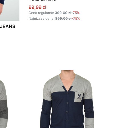
Cena promocyjna
99,99 zł
Cena regularna:
399,00 zł
-75%
Najniższa cena:
399,00 zł
-75%
 JEANS