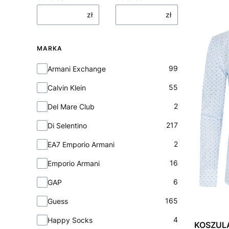
zł
zł
MARKA
Marka
99
Armani Exchange
55
Calvin Klein
2
Del Mare Club
217
Di Selentino
2
EA7 Emporio Armani
16
Emporio Armani
6
GAP
165
Guess
4
Happy Socks
KOSZUL