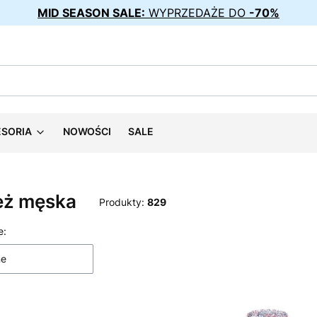
MID SEASON SALE:
WYPRZEDAŻE DO
-70%
ESORIA
NOWOŚCI
SALE
eż męska
Produkty:
829
 produktów
e:
ne