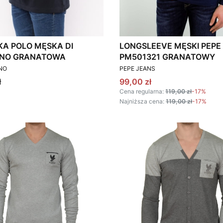
KA POLO MĘSKA DI
LONGSLEEVE MĘSKI PEPE
INO GRANATOWA
PM501321 GRANATOWY
T
PRODUCENT
INO
PEPE JEANS
Cena promocyjna
ł
99,00 zł
Cena regularna:
119,00 zł
-17%
Najniższa cena:
119,00 zł
-17%