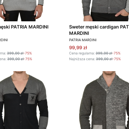
Sweter męski PATRIA MARDINI
Sweter męski cardigan PA
MARDINI
T
PRODUCENT
DINI
PATRIA MARDINI
omocyjna
Cena promocyjna
99,99 zł
rna:
399,00 zł
-75%
Cena regularna:
399,00 zł
-75%
ena:
399,00 zł
-75%
Najniższa cena:
399,00 zł
-75%