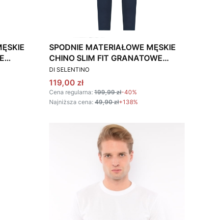
MĘSKIE
SPODNIE MATERIAŁOWE MĘSKIE
E
CHINO SLIM FIT GRANATOWE
PRODUCENT
STRETCH
DI SELENTINO
Cena promocyjna
119,00 zł
Cena regularna:
199,99 zł
-40%
Najniższa cena:
49,90 zł
+138%