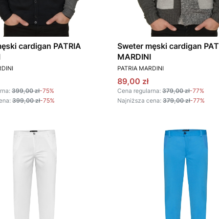
ęski cardigan PATRIA
Sweter męski cardigan PA
I
MARDINI
T
PRODUCENT
DINI
PATRIA MARDINI
omocyjna
Cena promocyjna
89,00 zł
rna:
399,00 zł
-75%
Cena regularna:
379,00 zł
-77%
ena:
399,00 zł
-75%
Najniższa cena:
379,00 zł
-77%