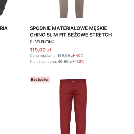
TRIA
SPODNIE MATERIAŁOWE MĘSKIE
CHINO SLIM FIT BEŻOWE STRETCH
PRODUCENT
DI SELENTINO
Cena promocyjna
119,00 zł
Cena regularna:
199,99 zł
-40%
Najniższa cena:
49,90 zł
+138%
Bestseller