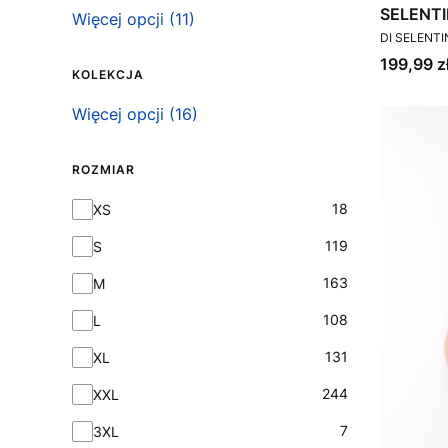
SELENT
Więcej opcji (11)
PRODUCEN
CLASSI
DI SELENT
Cena
199,99 z
KOLEKCJA
Kolekcja
Więcej opcji (16)
ROZMIAR
Rozmiar
18
XS
119
S
163
M
108
L
131
XL
244
XXL
7
3XL