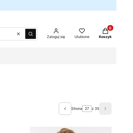
Produkty w kos
Wyczyść
Szukaj
Zaloguj się
Ulubione
Koszyk
Strona
z 35
Poprzednie produkty
Następne pro