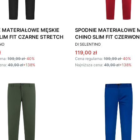
E MATERIAŁOWE MĘSKIE
SPODNIE MATERIAŁOWE 
LIM FIT CZARNE STRETCH
CHINO SLIM FIT CZERWON
T
PRODUCENT
STRETCH
INO
DI SELENTINO
omocyjna
Cena promocyjna
ł
119,00 zł
rna:
199,99 zł
-40%
Cena regularna:
199,99 zł
-40%
ena:
49,90 zł
+138%
Najniższa cena:
49,90 zł
+138%