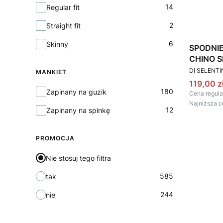
14
Regular fit
2
Straight fit
6
Skinny
SPODNI
CHINO S
PRODUCEN
DI SELENT
MANKIET
Cena pr
119,00 z
Mankiet
180
Zapinany na guzik
Cena regula
Najniższa c
12
Zapinany na spinkę
PROMOCJA
Nie stosuj tego filtra
585
tak
244
nie