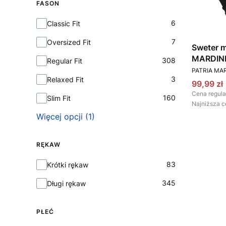
FASON
Fason
6
Classic Fit
7
Oversized Fit
Sweter m
MARDIN
308
Regular Fit
PRODUCEN
PATRIA MAR
3
Relaxed Fit
Cena pr
99,99 zł
Cena regula
160
Slim Fit
Najniższa c
Więcej opcji (1)
RĘKAW
Rękaw
83
Krótki rękaw
345
Długi rękaw
PŁEĆ