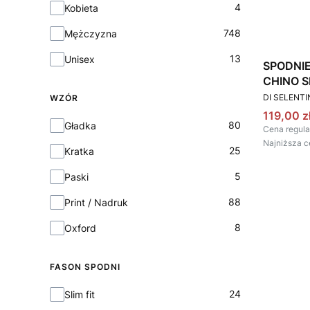
Płeć
4
Kobieta
748
Mężczyzna
13
Unisex
SPODNI
CHINO S
PRODUCEN
DI SELENT
WZÓR
Cena pr
119,00 z
Wzór
80
Gładka
Cena regula
Najniższa c
25
Kratka
5
Paski
88
Print / Nadruk
8
Oxford
FASON SPODNI
Fason spodni
24
Slim fit