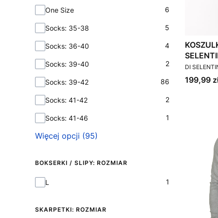
6
One Size
5
Socks: 35-38
KOSZUL
4
Socks: 36-40
SELENT
2
Socks: 39-40
PRODUCEN
DI SELENT
Cena
199,99 z
86
Socks: 39-42
2
Socks: 41-42
1
Socks: 41-46
Więcej opcji (95)
BOKSERKI / SLIPY: ROZMIAR
Bokserki / Slipy: Rozmiar
1
L
SKARPETKI: ROZMIAR