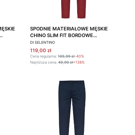
MĘSKIE
SPODNIE MATERIAŁOWE MĘSKIE
CHINO SLIM FIT BORDOWE
PRODUCENT
STRETCH
DI SELENTINO
Cena promocyjna
119,00 zł
Cena regularna:
199,99 zł
-40%
Najniższa cena:
49,90 zł
+138%