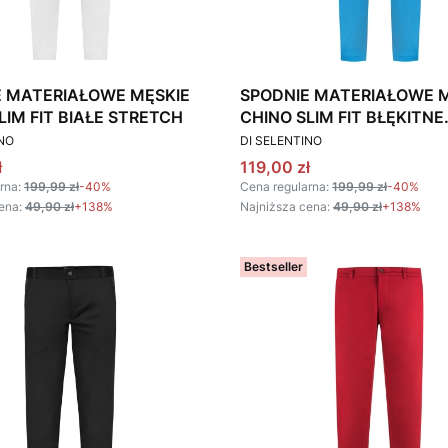
E MATERIAŁOWE MĘSKIE
SPODNIE MATERIAŁOWE 
LIM FIT BIAŁE STRETCH
CHINO SLIM FIT BŁĘKITNE
T
PRODUCENT
STRETCH
INO
DI SELENTINO
omocyjna
Cena promocyjna
ł
119,00 zł
rna:
199,99 zł
-40%
Cena regularna:
199,99 zł
-40%
ena:
49,90 zł
+138%
Najniższa cena:
49,90 zł
+138%
Bestseller