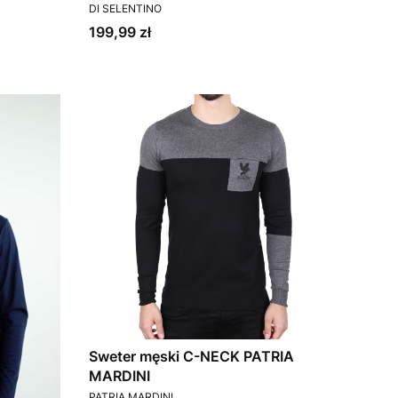
PRODUCENT
DI SELENTINO
Cena
199,99 zł
Sweter męski C-NECK PATRIA
MARDINI
PRODUCENT
PATRIA MARDINI