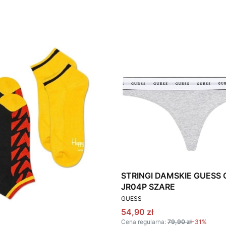
STRINGI DAMSKIE GUESS
JR04P SZARE
PRODUCENT
GUESS
Cena promocyjna
54,90 zł
Cena regularna:
79,90 zł
-31%