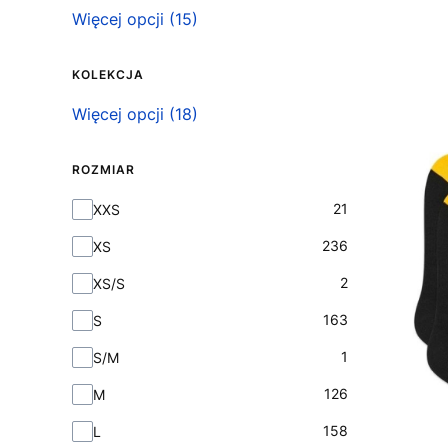
Więcej opcji (15)
KOLEKCJA
Kolekcja
Więcej opcji (18)
ROZMIAR
Rozmiar
21
XXS
236
XS
2
XS/S
163
S
1
S/M
126
M
158
L