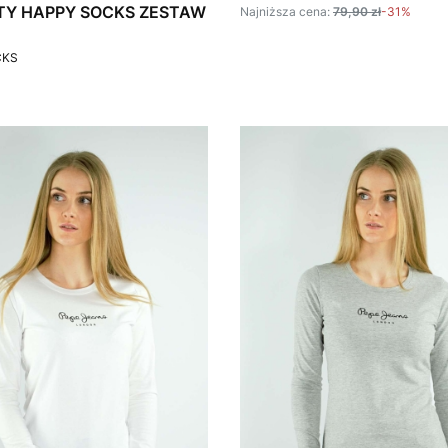
TY HAPPY SOCKS ZESTAW
Najniższa cena:
79,90 zł
-31%
T
CKS