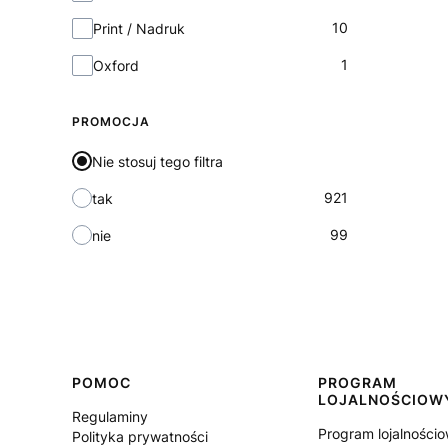
10
Print / Nadruk
1
Oxford
PROMOCJA
Nie stosuj tego filtra
921
tak
99
nie
Linki w stopce
POMOC
PROGRAM
LOJALNOŚCIOW
Regulaminy
Program lojalności
Polityka prywatności