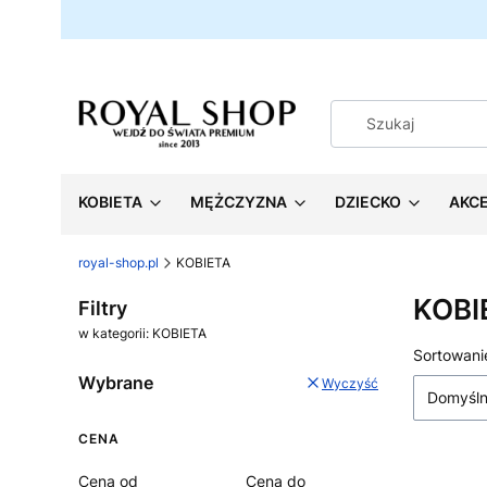
KOBIETA
MĘŻCZYZNA
DZIECKO
AKC
royal-shop.pl
KOBIETA
KOBI
Filtry
w kategorii: KOBIETA
Lista
Sortowani
Wybrane
Wyczyść
Domyśl
CENA
Cena od
Cena do