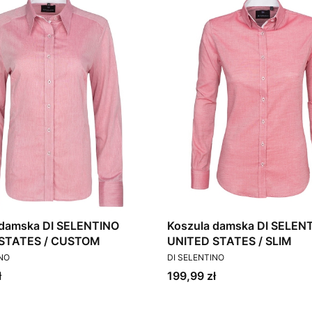
 damska DI SELENTINO
Koszula damska DI SELEN
STATES / CUSTOM
UNITED STATES / SLIM
T
PRODUCENT
INO
DI SELENTINO
Cena
ł
199,99 zł