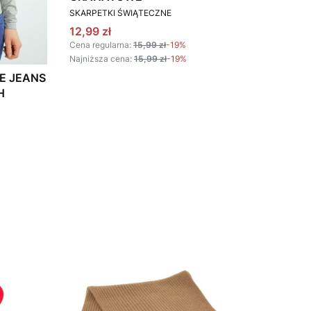
PRODUCENT
SKARPETKI ŚWIĄTECZNE
Cena promocyjna
12,99 zł
Cena regularna:
15,99 zł
-19%
Najniższa cena:
15,99 zł
-19%
E JEANS
H