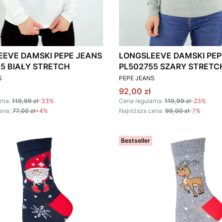
EEVE DAMSKI PEPE JEANS
LONGSLEEVE DAMSKI PEP
5 BIAŁY STRETCH
PL502755 SZARY STRETC
T
PRODUCENT
S
PEPE JEANS
omocyjna
Cena promocyjna
92,00 zł
rna:
119,99 zł
-33%
Cena regularna:
119,99 zł
-23%
ena:
77,00 zł
+4%
Najniższa cena:
99,00 zł
-7%
Bestseller