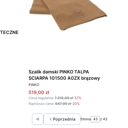
ĄTECZNE
Szalik damski PINKO TALPA
SCIARPA 101500 A0ZX brązowy
PRODUCENT
PINKO
Cena promocyjna
519,00 zł
Cena regularna:
1 219,00 zł
-57%
Najniższa cena:
647,00 zł
-20%
Poprzednia
Strona
z 43
Wróć do pierwszej strony z produktami