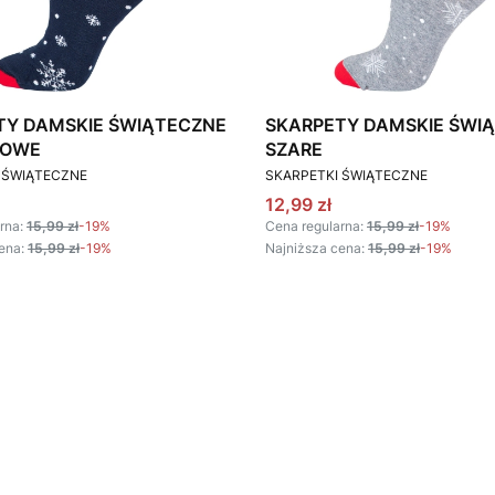
TY DAMSKIE ŚWIĄTECZNE
SKARPETY DAMSKIE ŚWI
TOWE
SZARE
T
PRODUCENT
 ŚWIĄTECZNE
SKARPETKI ŚWIĄTECZNE
omocyjna
Cena promocyjna
12,99 zł
rna:
15,99 zł
-19%
Cena regularna:
15,99 zł
-19%
ena:
15,99 zł
-19%
Najniższa cena:
15,99 zł
-19%