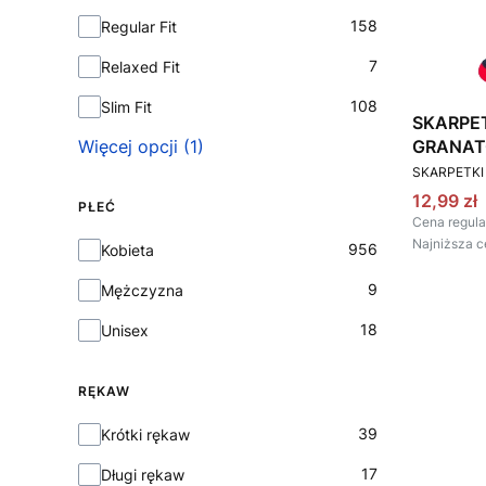
158
Regular Fit
7
Relaxed Fit
108
Slim Fit
SKARPE
GRANA
Więcej opcji (1)
PRODUCEN
SKARPETKI
Cena pr
12,99 zł
PŁEĆ
Cena regula
Najniższa c
Płeć
956
Kobieta
9
Mężczyzna
18
Unisex
RĘKAW
Rękaw
39
Krótki rękaw
17
Długi rękaw