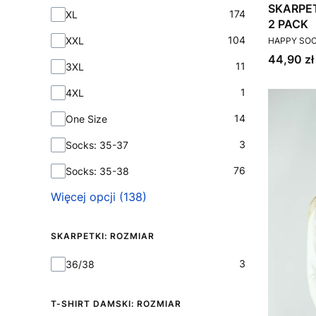
SKARPE
174
XL
2 PACK
PRODUCEN
104
XXL
HAPPY SO
Cena
44,90 zł
11
3XL
1
4XL
14
One Size
3
Socks: 35-37
76
Socks: 35-38
Więcej opcji (138)
SKARPETKI: ROZMIAR
Skarpetki: Rozmiar
3
36/38
T-SHIRT DAMSKI: ROZMIAR