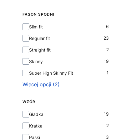
FASON SPODNI
Fason spodni
6
Slim fit
23
Regular fit
2
Straight fit
19
Skinny
1
Super High Skinny Fit
Więcej opcji (2)
WZÓR
Wzór
19
Gładka
2
Kratka
3
Paski