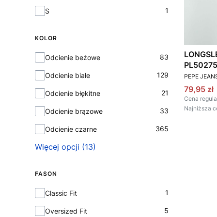
T-shirt damski: Rozmiar
1
S
KOLOR
LONGSL
Kolor
83
Odcienie beżowe
PL50275
PRODUCEN
129
Odcienie białe
PEPE JEAN
Cena pr
79,95 zł
21
Odcienie błękitne
Cena regula
Najniższa c
33
Odcienie brązowe
365
Odcienie czarne
Więcej opcji (13)
FASON
Fason
1
Classic Fit
5
Oversized Fit