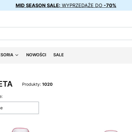
MID SEASON SALE:
WYPRZEDAŻE DO
-70%
ESORIA
NOWOŚCI
SALE
ETA
Produkty:
1020
 produktów
e:
ne