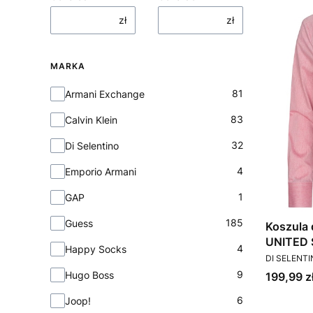
zł
zł
MARKA
Marka
81
Armani Exchange
83
Calvin Klein
32
Di Selentino
4
Emporio Armani
1
GAP
185
Guess
Koszula
UNITED 
4
Happy Socks
PRODUCEN
DI SELENT
9
Hugo Boss
Cena
199,99 z
6
Joop!