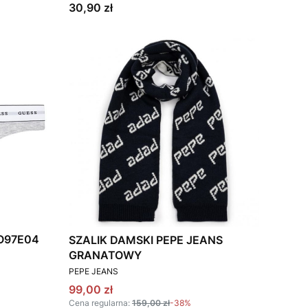
Cena
30,90 zł
 O97E04
SZALIK DAMSKI PEPE JEANS
GRANATOWY
PRODUCENT
PEPE JEANS
Cena promocyjna
99,00 zł
Cena regularna:
159,00 zł
-38%