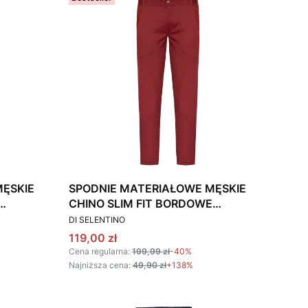
MĘSKIE
SPODNIE MATERIAŁOWE MĘSKIE
CHINO SLIM FIT BORDOWE
PRODUCENT
STRETCH
DI SELENTINO
Cena promocyjna
119,00 zł
Cena regularna:
199,99 zł
-40%
Najniższa cena:
49,90 zł
+138%