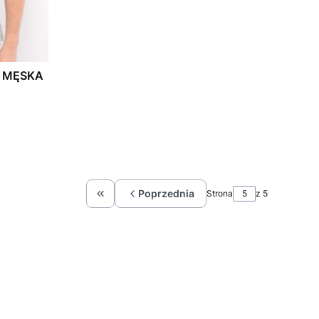
A MĘSKA
Poprzednia
Strona
z 5
Wróć do pierwszej strony z produktami