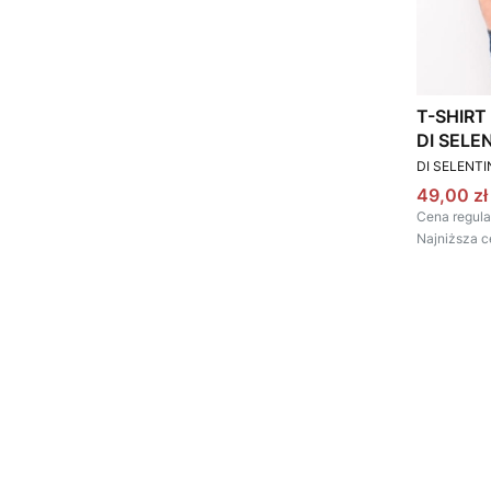
T-SHIRT
DI SEL
PRODUCEN
DI SELENT
Cena pr
49,00 zł
Cena regula
Najniższa c