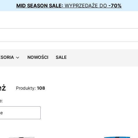
MID SEASON SALE:
WYPRZEDAŻE DO
-70%
ESORIA
NOWOŚCI
SALE
eż
Produkty:
108
 produktów
e:
ne