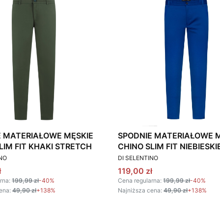
E MATERIAŁOWE MĘSKIE
SPODNIE MATERIAŁOWE 
LIM FIT KHAKI STRETCH
CHINO SLIM FIT NIEBIESKI
T
PRODUCENT
STRETCH
INO
DI SELENTINO
omocyjna
Cena promocyjna
ł
119,00 zł
rna:
199,99 zł
-40%
Cena regularna:
199,99 zł
-40%
ena:
49,90 zł
+138%
Najniższa cena:
49,90 zł
+138%