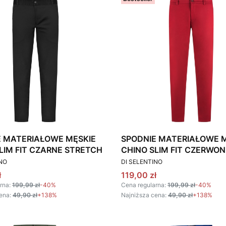
E MATERIAŁOWE MĘSKIE
SPODNIE MATERIAŁOWE 
LIM FIT CZARNE STRETCH
CHINO SLIM FIT CZERWON
T
PRODUCENT
STRETCH
INO
DI SELENTINO
omocyjna
Cena promocyjna
ł
119,00 zł
rna:
199,99 zł
-40%
Cena regularna:
199,99 zł
-40%
ena:
49,90 zł
+138%
Najniższa cena:
49,90 zł
+138%