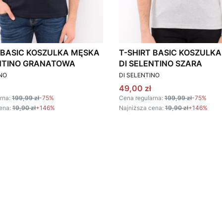
 BASIC KOSZULKA MĘSKA
T-SHIRT BASIC KOSZULK
ENTINO GRANATOWA
DI SELENTINO SZARA
T
PRODUCENT
INO
DI SELENTINO
omocyjna
Cena promocyjna
49,00 zł
rna:
199,99 zł
-75%
Cena regularna:
199,99 zł
-75%
ena:
19,90 zł
+146%
Najniższa cena:
19,90 zł
+146%