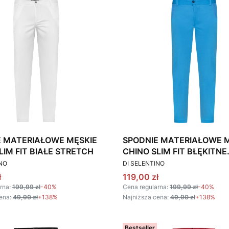
E MATERIAŁOWE MĘSKIE
SPODNIE MATERIAŁOWE 
LIM FIT BIAŁE STRETCH
CHINO SLIM FIT BŁĘKITNE
T
PRODUCENT
STRETCH
INO
DI SELENTINO
omocyjna
Cena promocyjna
ł
119,00 zł
rna:
199,99 zł
-40%
Cena regularna:
199,99 zł
-40%
ena:
49,90 zł
+138%
Najniższa cena:
49,90 zł
+138%
Bestseller