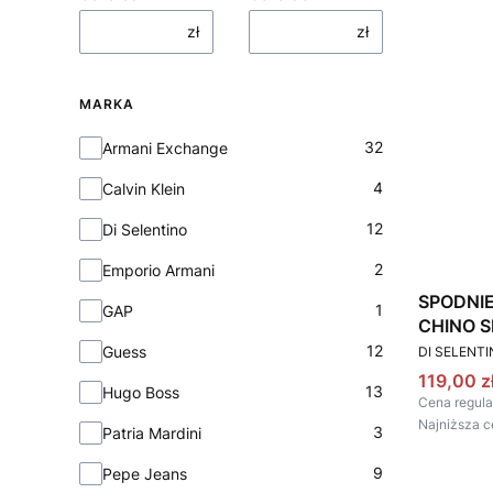
zł
zł
MARKA
Marka
32
Armani Exchange
4
Calvin Klein
12
Di Selentino
2
Emporio Armani
SPODNI
1
GAP
CHINO S
PRODUCEN
12
Guess
DI SELENT
Cena pr
119,00 z
13
Hugo Boss
Cena regula
Najniższa c
3
Patria Mardini
9
Pepe Jeans