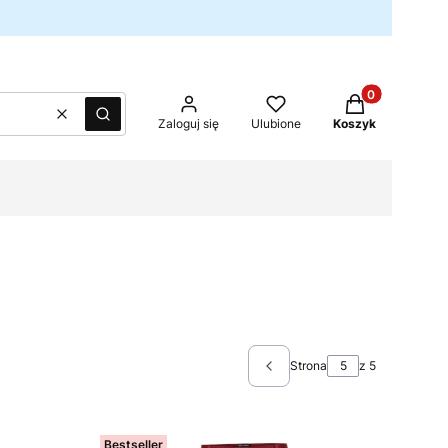
Produkty w kos
Wyczyść
Szukaj
Zaloguj się
Ulubione
Koszyk
Strona
z 5
Poprzednie produkty
Bestseller