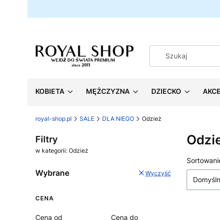
KOBIETA
MĘŻCZYZNA
DZIECKO
AKC
royal-shop.pl
SALE
DLA NIEGO
Odzież
Odzi
Filtry
w kategorii: Odzież
Lista
Sortowani
Wybrane
Wyczyść
Domyśl
CENA
Cena od
Cena do