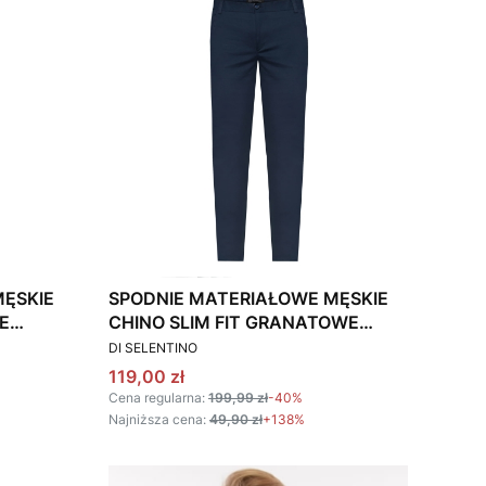
MĘSKIE
SPODNIE MATERIAŁOWE MĘSKIE
E
CHINO SLIM FIT GRANATOWE
PRODUCENT
STRETCH
DI SELENTINO
Cena promocyjna
119,00 zł
Cena regularna:
199,99 zł
-40%
Najniższa cena:
49,90 zł
+138%