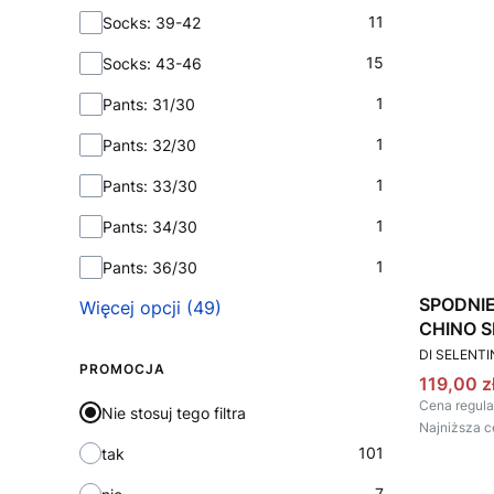
11
Socks: 39-42
15
Socks: 43-46
1
Pants: 31/30
1
Pants: 32/30
1
Pants: 33/30
1
Pants: 34/30
1
Pants: 36/30
SPODNI
Więcej opcji (49)
CHINO S
PRODUCEN
DI SELENT
PROMOCJA
Cena pr
119,00 z
Cena regula
Nie stosuj tego filtra
Najniższa c
101
tak
7