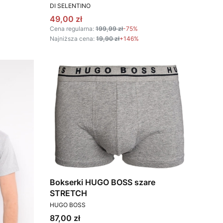
PRODUCENT
DI SELENTINO
Cena promocyjna
49,00 zł
Cena regularna:
199,99 zł
-75%
Najniższa cena:
19,90 zł
+146%
Bokserki HUGO BOSS szare
STRETCH
PRODUCENT
HUGO BOSS
Cena
87,00 zł