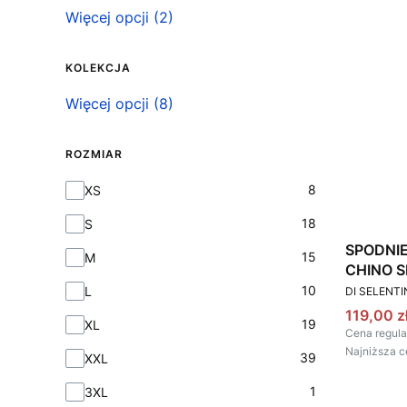
Więcej opcji (2)
KOLEKCJA
Kolekcja
Więcej opcji (8)
ROZMIAR
Rozmiar
8
XS
18
S
SPODNI
15
M
CHINO S
PRODUCEN
10
L
DI SELENT
Cena pr
119,00 z
19
XL
Cena regula
Najniższa c
39
XXL
1
3XL