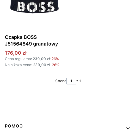
Czapka BOSS
J51564849 granatowy
Cena promocyjna
176,00 zł
Cena regularna:
239,00 zł
-26%
Najniższa cena:
239,00 zł
-26%
Strona
z 1
Linki w stopce
POMOC