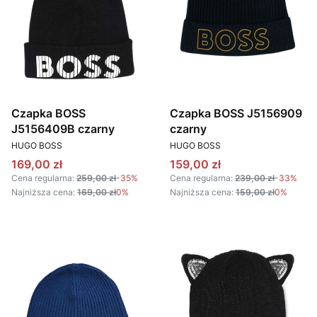
Czapka BOSS
Czapka BOSS J5156909
J5156409B czarny
czarny
PRODUCENT
PRODUCENT
HUGO BOSS
HUGO BOSS
Cena promocyjna
Cena promocyjna
169,00 zł
159,00 zł
Cena regularna:
259,00 zł
-35%
Cena regularna:
239,00 zł
-33%
Najniższa cena:
169,00 zł
0%
Najniższa cena:
159,00 zł
0%