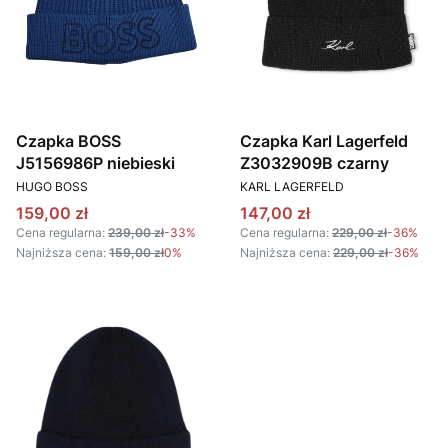
Czapka BOSS
Czapka Karl Lagerfeld
J5156986P niebieski
Z3032909B czarny
PRODUCENT
PRODUCENT
HUGO BOSS
KARL LAGERFELD
Cena promocyjna
Cena promocyjna
159,00 zł
147,00 zł
Cena regularna:
239,00 zł
-33%
Cena regularna:
229,00 zł
-36%
Najniższa cena:
159,00 zł
0%
Najniższa cena:
229,00 zł
-36%