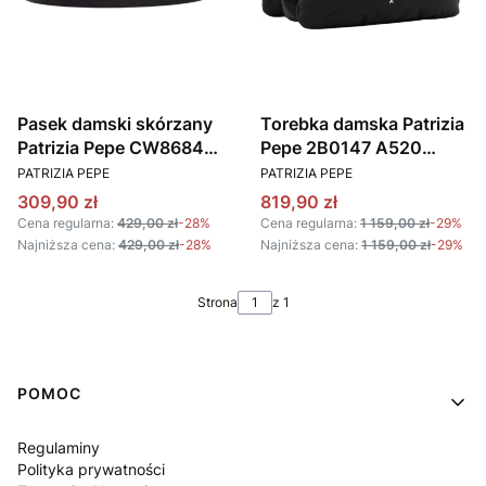
Pasek damski skórzany
Torebka damska Patrizia
Patrizia Pepe CW8684
Pepe 2B0147 A520
PRODUCENT
PRODUCENT
L001 czarny złoty
czarny
PATRIZIA PEPE
PATRIZIA PEPE
Cena promocyjna
Cena promocyjna
309,90 zł
819,90 zł
Cena regularna:
429,00 zł
-28%
Cena regularna:
1 159,00 zł
-29%
Najniższa cena:
429,00 zł
-28%
Najniższa cena:
1 159,00 zł
-29%
Strona
z 1
Linki w stopce
POMOC
Regulaminy
Polityka prywatności