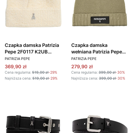
Czapka damska Patrizia
Czapka damska
Pepe 2F0117 K2UB
wełniana Patrizia Pepe
PRODUCENT
PRODUCENT
kremowy
2F0111 K9O3A Oliwkowy
PATRIZIA PEPE
PATRIZIA PEPE
Cena promocyjna
Cena promocyjna
369,90 zł
279,90 zł
Cena regularna:
519,00 zł
-29%
Cena regularna:
399,00 zł
-30%
Najniższa cena:
519,00 zł
-29%
Najniższa cena:
399,00 zł
-30%