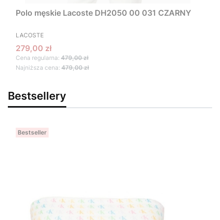
Polo męskie Lacoste DH2050 00 031 CZARNY
PRODUCENT
LACOSTE
Cena promocyjna
279,00 zł
Cena regularna:
479,00 zł
Najniższa cena:
479,00 zł
Bestsellery
Bestseller