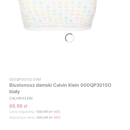
Kod produktu
000QP3015O SVM
Biustonosz damski Calvin Klein 000QP3015O
biały
PRODUCENT
CALVIN KLEIN
Cena promocyjna
69,99 zł
Cena regularna:
129,99 zł
-46%
Najniższa cena:
129,99 zł
-46%