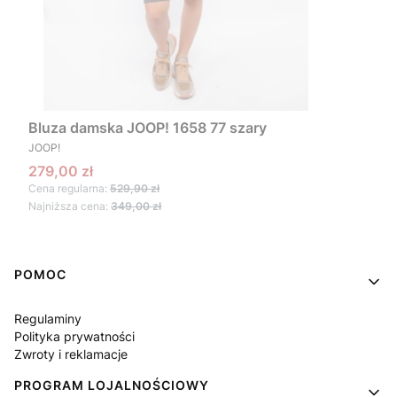
Bluza damska JOOP! 1658 77 szary
PRODUCENT
JOOP!
Cena promocyjna
279,00 zł
Cena regularna:
529,90 zł
Najniższa cena:
349,00 zł
Linki w stopce
POMOC
Regulaminy
Polityka prywatności
Zwroty i reklamacje
PROGRAM LOJALNOŚCIOWY