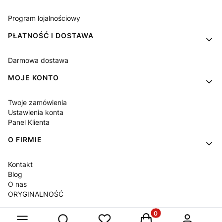
Program lojalnościowy
PŁATNOŚĆ I DOSTAWA
Darmowa dostawa
MOJE KONTO
Twoje zamówienia
Ustawienia konta
Panel Klienta
O FIRMIE
Kontakt
Blog
O nas
ORYGINALNOŚĆ
Produkty w koszyku: 
Otwórz wyszukiwarkę
Sklep internetowy
Shoper Premium