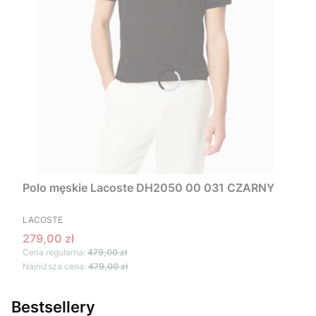
Polo męskie Lacoste DH2050 00 031 CZARNY
PRODUCENT
LACOSTE
Cena promocyjna
279,00 zł
Cena regularna:
479,00 zł
Najniższa cena:
479,00 zł
Bestsellery