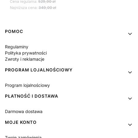
Cena regularna:
529,90 zł
Najniższa cena:
349,00 zł
Linki w stopce
POMOC
Regulaminy
Polityka prywatności
Zwroty i reklamacje
PROGRAM LOJALNOŚCIOWY
Program lojalnościowy
PŁATNOŚĆ I DOSTAWA
Darmowa dostawa
MOJE KONTO
Twoje zamówienia