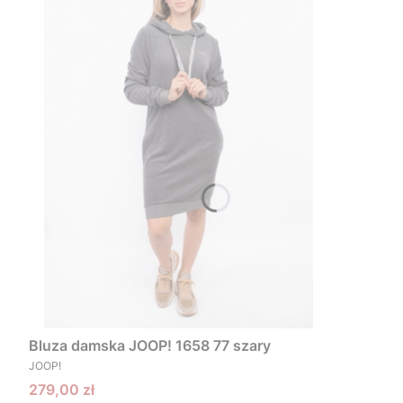
Bluza damska JOOP! 1658 77 szary
PRODUCENT
JOOP!
Cena promocyjna
279,00 zł