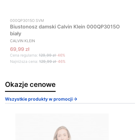
Kod produktu
000QP3015O SVM
Biustonosz damski Calvin Klein 000QP3015O
biały
PRODUCENT
CALVIN KLEIN
Cena promocyjna
69,99 zł
Cena regularna:
129,99 zł
-46%
Najniższa cena:
129,99 zł
-46%
Okazje cenowe
Wszystkie produkty w promocji