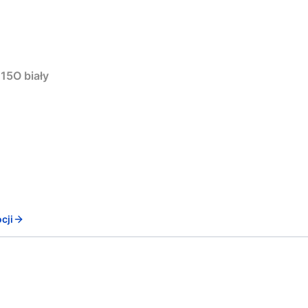
15O biały
cji