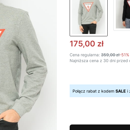
175,00 zł
Cena regularna:
359,00 zł
-51%
Najniższa cena z 30 dni przed 
Połącz rabat z kodem
SALE
i 