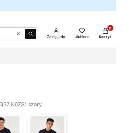
Produkty w kos
Wyczyść
Szukaj
Zaloguj się
Ulubione
Koszyk
Q37 K6ZS1 szary