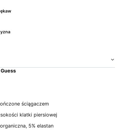
rękaw
yzna
 Guess
kończone ściągaczem
okości klatki piersiowej
organiczna, 5% elastan