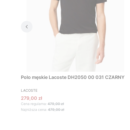
Polo męskie Lacoste DH2050 00 031 CZARNY
PRODUCENT
LACOSTE
Cena promocyjna
279,00 zł
Cena regularna:
479,00 zł
Najniższa cena:
479,00 zł