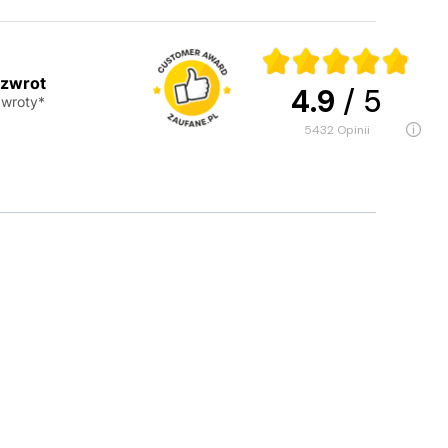
 zwrot
4.9
/ 5
wroty*
5432
opinii