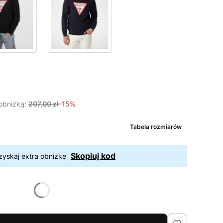
obniżką:
207,00 zł
-15%
Tabela rozmiarów
Skopiuj kod
zyskaj extra obniżkę