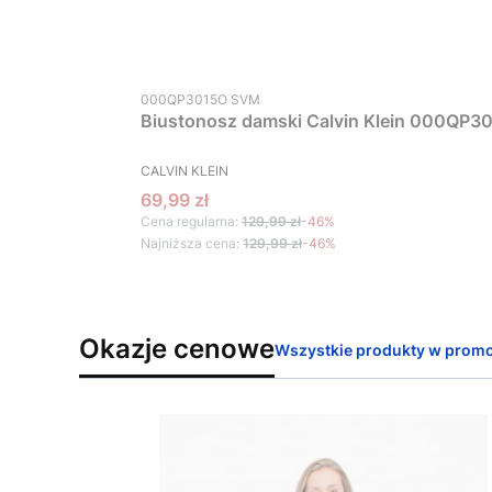
Kod produktu
000QP3015O SVM
Biustonosz damski Calvin Klein 000QP30
PRODUCENT
CALVIN KLEIN
Cena promocyjna
69,99 zł
Cena regularna:
129,99 zł
-46%
Najniższa cena:
129,99 zł
-46%
Okazje cenowe
Wszystkie produkty w promo