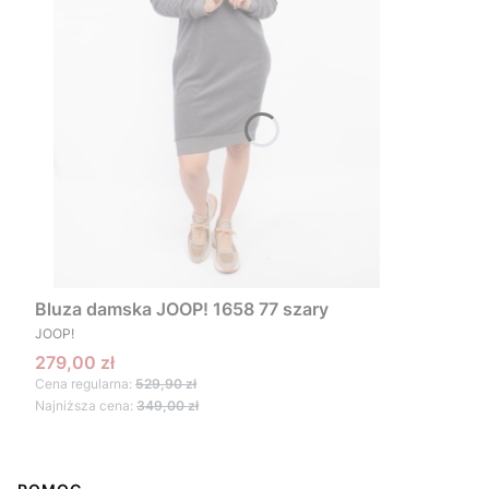
Bluza damska JOOP! 1658 77 szary
PRODUCENT
JOOP!
Cena promocyjna
279,00 zł
Cena regularna:
529,90 zł
Najniższa cena:
349,00 zł