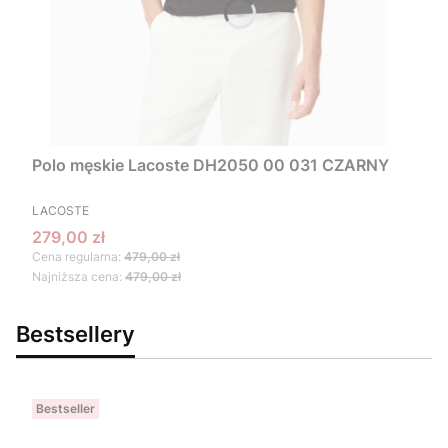
Polo męskie Lacoste DH2050 00 031 CZARNY
PRODUCENT
LACOSTE
Cena promocyjna
279,00 zł
Cena regularna:
479,00 zł
Najniższa cena:
479,00 zł
Bestsellery
Bestseller