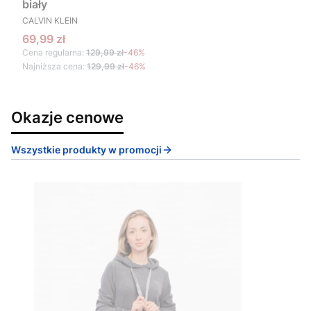
biały
PRODUCENT
CALVIN KLEIN
Cena promocyjna
69,99 zł
Cena regularna:
129,99 zł
-46%
Najniższa cena:
129,99 zł
-46%
Okazje cenowe
Wszystkie produkty w promocji