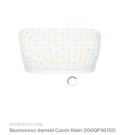
Kod produktu
000QP3015O SVM
Biustonosz damski Calvin Klein 000QP3015O