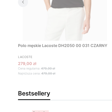
Polo męskie Lacoste DH2050 00 031 CZARNY
PRODUCENT
LACOSTE
Cena promocyjna
279,00 zł
Cena regularna:
479,00 zł
Najniższa cena:
479,00 zł
Bestsellery