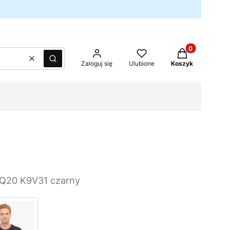
Produkty w kos
Wyczyść
Szukaj
Zaloguj się
Ulubione
Koszyk
Q20 K9V31 czarny