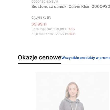
Kod produktu
000QP3015O SVM
Biustonosz damski Calvin Klein 000QP30
PRODUCENT
CALVIN KLEIN
Cena promocyjna
69,99 zł
Cena regularna:
129,99 zł
-46%
Najniższa cena:
129,99 zł
-46%
Okazje cenowe
Wszystkie produkty w promo