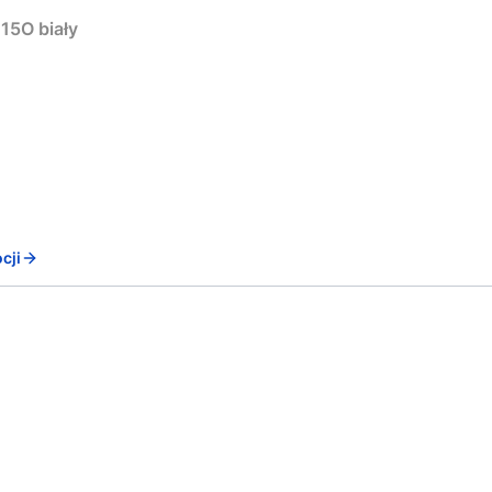
15O biały
cji