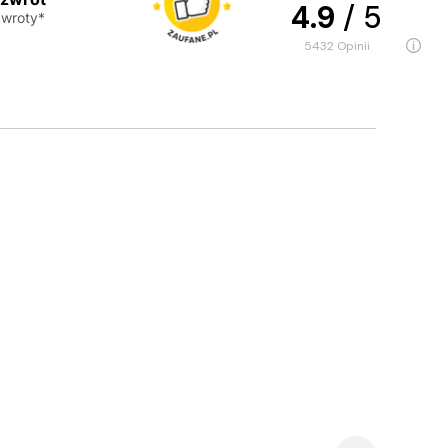
4.9
/ 5
wroty*
5432
opinii