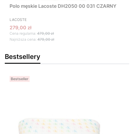
Polo męskie Lacoste DH2050 00 031 CZARNY
PRODUCENT
LACOSTE
Cena promocyjna
279,00 zł
Cena regularna:
479,00 zł
Najniższa cena:
479,00 zł
Bestsellery
Bestseller