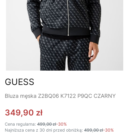
GUESS
Bluza męska Z2BQ06 K7122 P9QC CZARNY
349,90 zł
Cena regularna:
499,00 zł
-30%
Najniższa cena z 30 dni przed obniżką:
499,00 zł
-30%