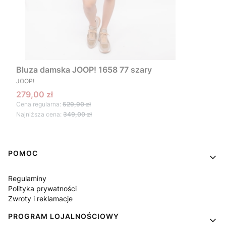
Bluza damska JOOP! 1658 77 szary
PRODUCENT
JOOP!
Cena promocyjna
279,00 zł
Cena regularna:
529,90 zł
Najniższa cena:
349,00 zł
Linki w stopce
POMOC
Regulaminy
Polityka prywatności
Zwroty i reklamacje
PROGRAM LOJALNOŚCIOWY