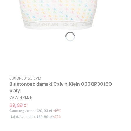
Kod produktu
000QP3015O SVM
Biustonosz damski Calvin Klein 000QP3015O
biały
PRODUCENT
CALVIN KLEIN
Cena promocyjna
69,99 zł
Cena regularna:
129,99 zł
-46%
Najniższa cena:
129,99 zł
-46%