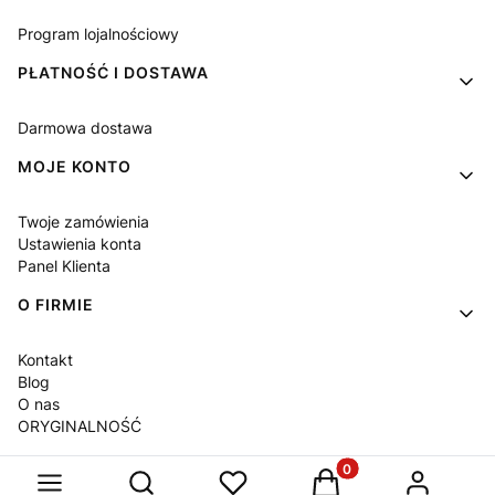
Program lojalnościowy
PŁATNOŚĆ I DOSTAWA
Darmowa dostawa
MOJE KONTO
Twoje zamówienia
Ustawienia konta
Panel Klienta
O FIRMIE
Kontakt
Blog
O nas
ORYGINALNOŚĆ
Produkty w koszyku: 
Otwórz wyszukiwarkę
Sklep internetowy
Shoper Premium