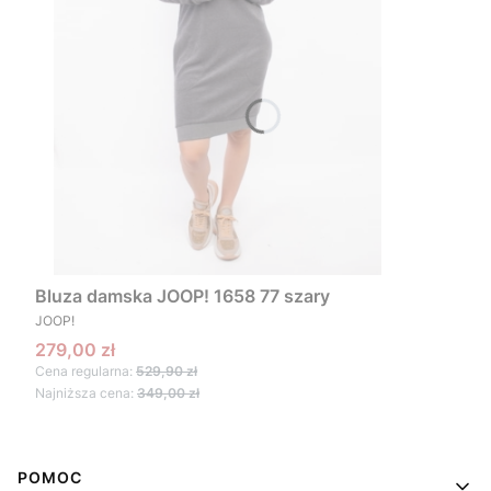
Bluza damska JOOP! 1658 77 szary
PRODUCENT
JOOP!
Cena promocyjna
279,00 zł
Cena regularna:
529,90 zł
Najniższa cena:
349,00 zł
Linki w stopce
POMOC