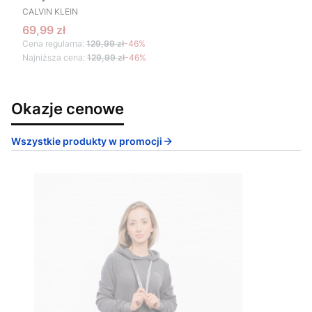
PRODUCENT
CALVIN KLEIN
Cena promocyjna
69,99 zł
Cena regularna:
129,99 zł
-46%
Najniższa cena:
129,99 zł
-46%
Okazje cenowe
Wszystkie produkty w promocji