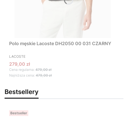
Polo męskie Lacoste DH2050 00 031 CZARNY
PRODUCENT
LACOSTE
Cena promocyjna
279,00 zł
Cena regularna:
479,00 zł
Najniższa cena:
479,00 zł
Bestsellery
Bestseller