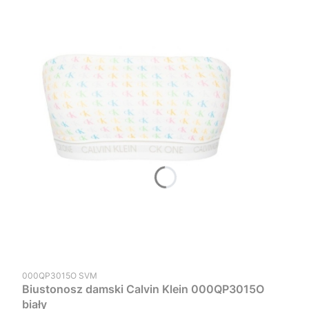
Kod produktu
000QP3015O SVM
Biustonosz damski Calvin Klein 000QP3015O
biały